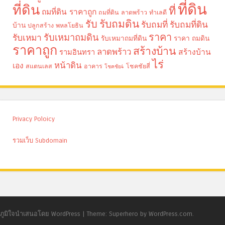
ที่ดิน
ที่ดิน
ที่
ถมที่ดิน ราคาถูก
ถมที่ดิน ลาดพร้าว
ทำเลดี
รับถมดิน
รับ
รับถมที่
รับถมที่ดิน
บ้าน
ปลูกสร้าง
พหลโยธิน
ราคา
รับเหมาถมดิน
รับเหมา
รับเหมาถมที่ดิน
ราคา ถมดิน
ราคาถูก
สร้างบ้าน
ลาดพร้าว
รามอินทรา
สร้างบ้าน
ไร่
หน้าดิน
เอง
สแตนเลส
อาคาร
โชคชัยสี่
โชคชัย4
Privacy Poloicy
รวมเว็บ Subdomain
ภูมิใจนำเสนอโดย WordPress
|
Theme: Superhero by WordPress.com.