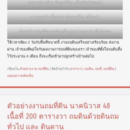
รถแม็คโคร ขุดรากถอนโคลน ขึ้นมาจนหมด
เมื่อเราเคลียร์ริ่งวัชพืช และ ต้นไม้ต่างๆ ออกทั้งหมดแล้ว ทีมงานถมที่ก็
สามารถเริ่มต้นการถมดิน ได้อย่างสบาย เนื่องจากถนนทางเข้าพื้นที่ มี
ความกว้างเพียง 4 เมตร รถบรรทุกที่ใช้ขนดิน จึงเลือกใช้รถบรรทุกหกล้อ
วิธีการบดอัด เป็นการบดอัดทั่วไป ด้วยรถแม็คโคร ซึ่งรถแม็คโคร มีน้ำ
หนักมากกว่า 40 ตัน สามารถบดอัดได้เลย คุณภาพบดอัดของรถแม็คโคร
เทียบเท่า หรือดีกว่า รถแทรกเตอร์ซะอีก