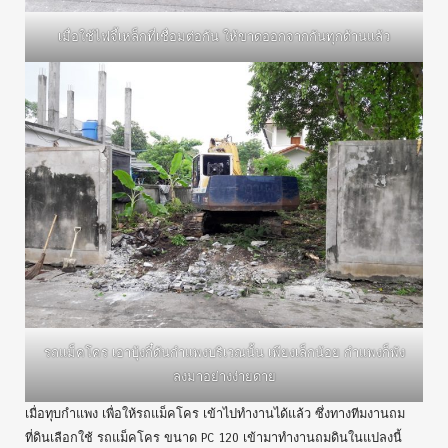
เมื่อใช้ไฟจี้เหล็กที่เชื่อมต่อกัน ให้ขาดออกจากกันทุกด้านแล้ว
รถแม็คโคร เอาบุ้งกี๋ดันกำแพงบริเวณนั้น เพียงเล็กน้อย กำแพงก็พัง
ลงมาอย่างง่ายดาย
เมื่อทุบกำแพง เพื่อให้รถแม็คโคร เข้าไปทำงานได้แล้ว ซึ่งทางทีมงานถม
ที่ดินเลือกใช้ รถแม็คโคร ขนาด PC 120 เข้ามาทำงานถมดินในแปลงนี้