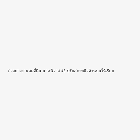
ภาพมุมกว้างทั้งแปลง หลังถมที่ดิน เสร็จแล้ว
ด้านหน้าแปลงที่ดิน ถมดินเสร็จ สูงกว่าถนน 70 เซ็นติเมตร
ใช้เวลาเพียง 2 วันกับพื้นที่ขนาดนี้ งานถมดินเสร็จอย่างเรียบร้อย ส่งงาน
ผ่าน เจ้าของที่พอใจกับผลงานการถมที่ดินของเรา เจ้าของที่ตั้งใจถมดินทิ้ง
ไว้ประมาณ 6 เดือน ถึงจะเริ่มเข้ามาปลูกสร้างบ้านต่อไป
เขียนใน
ตัวอย่างงาน ถมที่ดิน
|
ติดป้ายกำกับ
ตารางวา
,
ถมดิน
,
ถมที่
,
ถมที่ดิน
|
แสดงความคิดเห็น
ตัวอย่างงานถมที่ดิน นาคนิวาส 48