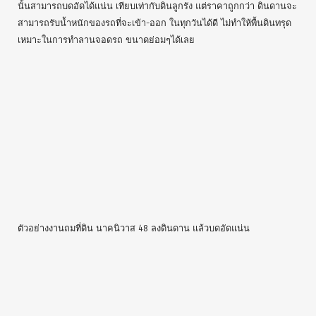
ขัง และ พื้นดินต่ำกว่าถนน ถึง 1.50 เมตร เมื่อถมด้วยอิฐหัก จนทำเป็นถนน
ให้รถบรรทุกสิบล้อเข้าไปส่งดินได้แล้ว ทางทีมงานก็เริ่มถมดินตามที่ได้
วางแผนไว้ โดยได้ทำคันดินเฉียงด้านข้าง และ ด้านหลัง เนื่องจากที่ดิน
ข้างเคียง ยังไม่ได้ถมที่ไว้ ทำให้พื้นที่นี้สูงกว่าบริเวณด้านข้าง เพื่อเป็นการ
ป้องกันดินสไลด์ไปด้านข้าง ทางผู้รับเหมาถมดิน จึงใช้วิธีทำคันดินให้เฉียง
บริเวณของที่ดินที่อยู่ด้านข้างทุกๆด้าน จากนั้นก็ถมดินให้เสมอแนวเขต
ที่ดิน ปรับสภาพดินผิวด้านบนให้เรียบ บดอัดทั่วไป บริเวณนี้เจ้าของบ้านจะ
ใช้สำหรับสร้างบ้าน และให้มีสวนล้อมรอบตัวบ้านด้วย
ตัวอย่างงานถมที่ดิน นาคนิวาส 48 ลงอิฐหัก