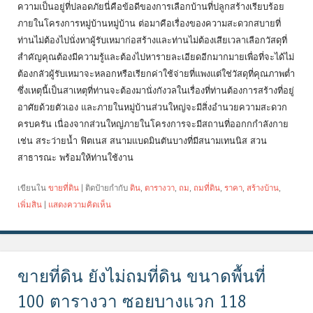
ความเป็นอยู่ที่ปลอดภัยนี่คือข้อดีของการเลือกบ้านที่ปลูกสร้างเรียบร้อย
ภายในโครงการหมู่บ้านหมู่บ้าน ต่อมาคือเรื่องของความสะดวกสบายที่
ท่านไม่ต้องไปนั่งหาผู้รับเหมาก่อสร้างและท่านไม่ต้องเสียเวลาเลือกวัสดุที่
สำคัญคุณต้องมีความรู้และต้องไปหารายละเอียดอีกมากมายเพื่อที่จะได้ไม่
ต้องกลัวผู้รับเหมาจะหลอกหรือเรียกค่าใช้จ่ายที่แพงแต่ใช่วัสดุที่คุณภาพต่ำ
ซึ่งเหตุนี้เป็นสาเหตุที่ท่านจะต้องมานั่งกังวลในเรื่องที่ท่านต้องการสร้างที่อยู่
อาศัยด้วยตัวเอง และภายในหมู่บ้านส่วนใหญ่จะมีสิ่งอำนวยความสะดวก
ครบครัน เนื่องจากส่วนใหญ่ภายในโครงการจะมีสถานที่ออกกกำลังกาย
เช่น สระว่ายน้ำ ฟิตเนส สนามแบดมินตันบางที่มีสนามเทนนิส สวน
สาธารณะ พร้อมให้ท่านใช้งาน
เขียนใน
ขายที่ดิน
|
ติดป้ายกำกับ
ดิน
,
ตารางวา
,
ถม
,
ถมที่ดิน
,
ราคา
,
สร้างบ้าน
,
เพิ่มสิน
|
แสดงความคิดเห็น
ขายที่ดิน ยังไม่ถมที่ดิน ขนาดพื้นที่
100 ตารางวา ซอยบางแวก 118