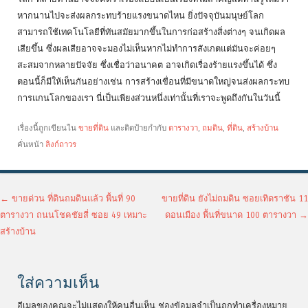
หากนานไปจะส่งผลกระทบร้ายแรงขนาดไหน ยิ่งปัจจุบันมนุษย์โลก
สามารถใช้เทคโนโลยีที่ทันสมัยมากขึ้นในการก่อสร้างสิ่งต่างๆ จนเกิดผล
เสียขึ้น ซึ่งผลเสียอาจจะมองไม่เห็นหากไม่ทำการสังเกตแต่มันจะค่อยๆ
สะสมจากหลายปัจจัย ซึ่งเชื่อว่าอนาคต อาจเกิดเรื่องร้ายแรงขึ้นได้ ซึ่ง
ตอนนี้ก็มีให้เห็นกันอย่างเช่น การสร้างเขื่อนที่มีขนาดใหญ่จนส่งผลกระทบ
การแกนโลกของเรา นี่เป็นเพียงส่วนหนึ่งเท่านั้นที่เราจะพูดถึงกันในวันนี้
เรื่องนี้ถูกเขียนใน
ขายที่ดิน
และติดป้ายกำกับ
ตารางวา
,
ถมดิน
,
ที่ดิน
,
สร้างบ้าน
คั่นหน้า
ลิงก์ถาวร
เมนูนำทางเรื่อง
←
ขายด่วน ที่ดินถมดินแล้ว พื้นที่ 90
ขายที่ดิน ยังไม่ถมดิน ซอยเทิดราชัน 11
ตารางวา ถนนโชคชัยสี่ ซอย 49 เหมาะ
ดอนเมือง พื้นที่ขนาด 100 ตารางวา
→
สร้างบ้าน
ใส่ความเห็น
อีเมลของคุณจะไม่แสดงให้คนอื่นเห็น
ช่องข้อมูลจำเป็นถูกทำเครื่องหมาย