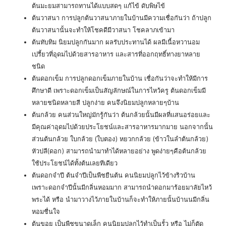
ต้นมะยมสามารถทานได้แบบสดๆ แก้ไข้ ดับพิษไข้
ต้นวาสนา การปลูกต้นวาสนาภายในบ้านมีความเชื่อกันว่า ถ้าปลูก
ต้นวาสนานั้นจะทำให้โชคดีมีวาสนา โชคลาภเข้ามา
ต้นทับทิม นิยมปลูกกันมาก ผลรับประทานได้ ผลมีเนื้อหวานอม
เปรี้ยวที่อุดมไปด้วยสารอาหาร และสารที่ออกฤทธิ์ทางยาหลาย
ชนิด
ต้นดอกเข็ม การปลูกดอกเข็มภายในบ้าน เชื่อกันว่าจะทำให้มีการ
ศึกษาดี เพราะดอกเข็มเป็นสัญลักษณ์ในการไหว้ครู ต้นดอกเข็มมี
หลายชนิดหลายสี ปลูกง่าย คนจึงนิยมปลูกหลายๆบ้าน
ต้นกล้วย คนส่วนใหญ่มักรู้กันว่า ต้นกล้วยนั้นมีผลที่แสนอร่อยและ
มีคุณค่าอุดมไปด้วยประโยชน์และสารอาหารมากมาย นอกจากนั้น
ส่วนต้นกล้วย ใบกล้วย (ใบตอง) หยวกกล้วย (ข้าวในลำต้นกล้วย)
หัวปลี(ดอก) สามารถนำมาทำได้หลายอย่าง พูดง่ายๆคือต้นกล้วย
ใช้ประโยชน์ได้ทั้งต้นเลยทีเดียว
ต้นดอกจำปี ต้นจำปีเป็นพืชยืนต้น คนนิยมปลูกไว้ข้างริวบ้าน
เพราะดอกจำปีนั้นมีกลิ่นหอมมาก สามารถนำดอกมาร้อยมาลัยไหว้
พระได้ หรือ นำมาวางไว้ภายในบ้านก็จะทำให้ภายนั้นบ้านนมีกลิ่น
หอมชื่นใจ
ต้นขอย เป็นพืชขนาดเล็ก คนนิยมปลูกไว้ทำเป็นรั้ว หรือ ไม่ก็ตัด