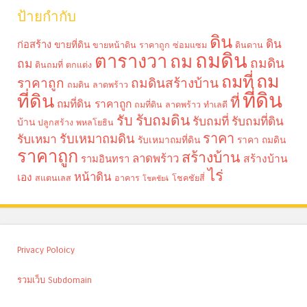
ป้ายกำกับ
ดิน
ดิน
ก่อสร้าง
ขายที่ดิน
ขายหน้าดิน ราคาถูก
ซ่อมแซม
ดินดาน
ถมดิน
ตารางวา
ถม
ถมดิน
ถม
ดินถมที่
ตกแต่ง
ถม
ถมที่
ราคาถูก
ถมดินสร้างบ้าน
ถมดิน ลาดพร้าว
ที่ดิน
ที่ดิน
ที่
ถมที่ดิน ราคาถูก
ถมที่ดิน ลาดพร้าว
ทำเลดี
รับถมดิน
รับ
รับถมที่
รับถมที่ดิน
บ้าน
ปลูกสร้าง
พหลโยธิน
ราคา
รับเหมาถมดิน
รับเหมา
รับเหมาถมที่ดิน
ราคา ถมดิน
ราคาถูก
สร้างบ้าน
ลาดพร้าว
รามอินทรา
สร้างบ้าน
ไร่
หน้าดิน
เอง
สแตนเลส
อาคาร
โชคชัยสี่
โชคชัย4
Privacy Poloicy
รวมเว็บ Subdomain