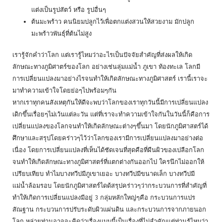
แต่งเป็นรูปสัตว์ หรือ รูปอื่นๆ
ต้นมะพร้าว คนนิยมปลูกไว้เพื่อตกแต่งสวนให้สวยงาม มักปลูก
มะพร้าวพันธุ์ที่ต้นไม่สูง
เรารู้จักคำว่าโลก แต่เรารู้ไหมว่าอะไรเป็นปัจจัยสำคัญที่ส่งผลให้เกิด
ลักษณะทางภูมิศาตร์ของโลก อย่างเช่นลุ่มแม่น้ำ ภูเขา ท้องทะเล โลกมี
การเปลี่ยนแปลงมาอย่างไรจนทำให้เกิดลักษณะทางภูมิศาสตร์ เรานี้เราจะ
มาทำความเข้าใจโดยย่อๆไปพร้อมๆกัน
หากเราทุกคนสังเหตุกันให้ดีจะพบว่าโลกของเราทุกวันนี้มีการเปลี่ยนแปลง
เดิกขึ้นเรื่อยๆไม่เว้นแต่ละวัน แต่ที่เราจะทำความเข้าใจกันในวันนี้ก็คือการ
เปลี่ยนแปลงของโลกจนทำให้เกิดลักษณะต่างๆขึ้นมา โดยนักภูมิศาสตร์ได้
ศึกษาและสรุปโดยคร่าวๆไว้ว่าโลกของเรามีการเปลี่ยนแปลงมาอย่างต่อ
เนื่อง โดยการเปลี่ยนแปลงที่เห็นได้ชัดเจนที่สุดคือที่ผืนผิวของเปลือกโลก
จนทำให้เกิดลักษณะทางภูมิศาสตร์ที่แตกต่างกันออกไป ใครนึกไม่ออกให้
เปรียบเทียบ ทำไมบางทวีปมีภูเขาเยอะ บางทวีปมีขนาดเล็ก บางทวีปมี
แม่น้ำล้อมรอบ โดยนักภูมิศาสตร์ไดด้สรุปคร่าวๆว่ากระบวนการที่สำคัญที่
ทำให้เกิดการเปลี่ยนแปลงมีอยู่ 3 กลุ่มหลักใหญ่ๆคือ กระบวนการแปร
สัณฐาน กระบวนการปรับระดับผิวแผ่นดิน และกระบวนการจากภายนอก
โลก หล่ายท่านอาจจะคิดว่าเรื่องแบบนี้เป็นเรื่องที่ไม่สำคัญแต่ท่านรู้ไหมว่า