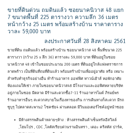
ขายที่ดินด่วน ถมดินแล้ว ซอยนาคนิวาส 48 แยก
7 ขนาดพื้นที่ 225 ตารางวา ความลึก 36 เมตร
หน้ากว้าง 25 เมตร พร้อมสร้างบ้าน ราคาตาราง
วาละ 59,000 บาท
ลงประกาศวันที่ 28 สิงหาคม 2561
ขายที่ดิน ถมดินแล้ว พร้อมสร้างบ้าน ซอยนาคนิวาส 48 พื้นที่ขนาด 225
ตารางวา (กว้าง 25 x ลึก 36) ตารางละ 59,000 บาท ที่ดินอยู่ในซอย
นาคนิวาส 48 เข้าในซอยประมาณ 200 เมตร ที่ดินอยู่ใกล้แฟลตราชการ
ลาดพร้าว เป็นที่ดินที่ถมที่ดินแล้ว พร้อมสร้างบ้านเพื่ออยู่อาศัย หรือ เหมาะ
สำหรับทำธุรกิจอย่างอื่น ทำร้านอาหาร ออฟฟิศ ทาวน์เฮ้าส์ หอพักอาศัย
ห้องแถมให้เช่า ภายในซอยนาคนิวาส48 มีโรงงานและออฟิศหลายบริษัท
อยู่ภายในซอย มีตลาด มีร้านสะดวกซื้อ7-11 ร้านอาหารไมค์ ภิรมย์พร
ร้านอาหารอื่นๆ สะดวกสบายในเรื่องหาของกิน การเดินทางก็สะดวก มีรถ
ซูบุรุ ไปตลาดสะพาน2 โชคชัย4 ผ่านตลอด มีวินมอเตอร์ไซค์อยู่หน้าซอย
มีห้างสรรพสินค้าหลายๆห้าง : ห้างสรรพสินค้าเซ็นทรัลอีสวิลล์
,โฮมโปร , CDC ,โลตัสเรียบด่วนรามอินทรา , เดอะ คริสตัส ปาร์ค,