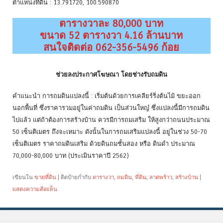
ตำแหน่งที่ดิน : 13.791720, 100.590870
ตารางวาละ 80,000 บาท
ขนาด 52 ตารางวา 4.16 ล้านบาท
สนใจติดต่อ 062-356-5496 ก้อย
ช่วยลงประกาศโฆษณา โดยช่างรับถมดิน
คำแนะนำ การถมดินแปลงนี้ : เริ่มต้นด้วยการเคลียร์ริ่งต้นไม้ ขยะออก
นอกพื้นที่ ซึ่งราคารวมอยู่ในค่าถมดิน เป็นส่วนใหญ๋ ซึ่งแปลงนี้มีการถมดิน
ไปแล้ว แต่ถ้าต้องการสร้างบ้าน ควรมีการถมเสริม ให้สูงกว่าถนนประมาณ
50 เซ็นติเมตร ถึงจะเหมาะ ดังนั้นในการถมเสริมแปลงนี้ อยู่ในช่วง 50-70
เซ็นติเมตร ราคาถมดินเสริม ด้วยดินถมชั้นสอง หรือ ดินดำ ประมาณ
70,000-80,000 บาท (ประเมินราคาปี 2562)
เขียนใน
ขายที่ดิน
|
ติดป้ายกำกับ
ตารางวา
,
ถมดิน
,
ที่ดิน
,
ลาดพร้าว
,
สร้างบ้าน
|
แสดงความคิดเห็น