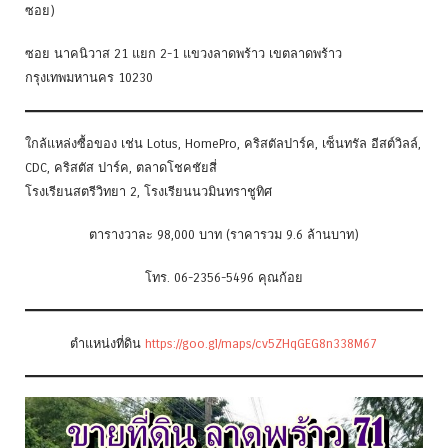
ซอย)
ซอย นาคนิวาส 21 แยก 2-1 แขวงลาดพร้าว เขตลาดพร้าว
กรุงเทพมหานคร 10230
ใกล้แหล่งซื้อของ เช่น Lotus, HomePro, คริสตัลปาร์ค, เซ็นทรัล อีสต์วิลล์,
CDC, คริสตัส ปาร์ค, ตลาดโชคชัยสี่
โรงเรียนสตรีวิทยา 2, โรงเรียนนวมินทราชูทิศ
ตารางวาละ 98,000 บาท (ราคารวม 9.6 ล้านบาท)
โทร. 06-2356-5496 คุณก้อย
ตำแหน่งที่ดิน
https://goo.gl/maps/cv5ZHqGEG8n338M67