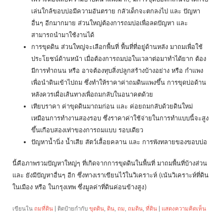
เล่นใกล้ขอบบ่อมีความอันตราย กลัวเด็กจะตกลงไป และ ปัญหา
อื่นๆ อีกมากมาย ส่วนใหญ่ต้องการถมบ่อเพื่อลดปัญหา และ
สามารถนำมาใช้งานได้
การขุดดิน ส่วนใหญ่จะเลือกพื้นที่ พื้นที่ที่อยู่ด้านหลัง มาถมเพื่อใช้
ประโยชน์ด้านหน้า เมื่อต้องการถมบ่อในเวลาต่อมาทำได้ยาก ต้อง
มีการทำถนน หรือ อาจต้องทุบสิ่งปลูกสร้างบ้างอย่าง หรือ กำแพง
เพื่อนำดินเข้าไปถม ซึ่งทำให้ราคาค่าถมดินแพงขึ้น การขุดบ่อด้าน
หลังควรเผื่อเส้นทางเพื่อถมกลับในอนาคตด้วย
เทียบราคา ค่าขุดดินมาถมก่อน และ ค่อยถมกลับด้วยดินใหม่
เหมือนการทำงานสองรอบ ซึ่งราคาค่าใช้จ่ายในการทำแบบนี้จะสูง
ขึ้นเกือบสองเท่าของการถมแบบ รอบเดียว
ปัญหาน้ำนิ่ง น้ำเสีย สัตว์เลื้อยคลาน และ การพังทลายของขอบบ่อ
นี้คือภาพรวมปัญหาใหญ่ๆ ที่เกิดจากการขุดดินในพื้นที่ มาถมพื้นที่บ้างส่วน
และ ยังมีปัญหาอื่นๆ อีก ซึ่งทางเราเขียนไว้ในวิเคราะห์ (เน้นวิเคราะห์ที่ดิน
ในเมือง หรือ ในกรุงเทพ ซึ่งมูลค่าที่ดินค่อนข้างสูง)
เขียนใน
ถมที่ดิน
|
ติดป้ายกำกับ
ขุดดิน
,
ดิน
,
ถม
,
ถมดิน
,
ที่ดิน
|
แสดงความคิดเห็น