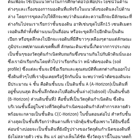
ต้นเพื่อจะใช้เป็นแนวทางในการศึกษาต่อไปเพื่อประโยชน์ในด้าน
ต่างๆและเรื่องของการมองดินที่แท้จริงในแนวดิ่งของดินลงไปด้าน
ล่าง โดยการขุดลงไปให้ลึกจะพบว่าดินแต่ละความลึกจะมีลักษณะที่
ต่างกันไปจนเราเรียกว่าชั้นของดิน อาทิเช่นขุดไปลึก15 เซนติเมตร
เจอดินสีดำทั้งที่ด่านบนเป็นสี่อ่อน หรือจะขุดลึกไปอีกดินเป็นดิน
เปียก หรือขุดลึกลงไปอีกจะเจอดินที่มีสีขาวๆเหลืองๆตามแต่ลักษณะ
ภูมิประเทศ/ตามแต่เขตพื้นที่ ลักษณะดินเช่นนี้เกิดจากการประกอบ
เป็นชั้นๆของวัตถุต้นกำเนิดทับถมกันซึ่งขนานกันไปกับผิวดินนั่นเอง
ซึ่งเรามักเรียกกันโดยทั่วไปว่าเรียกกันว่า หน้าตัดของดิน (soil
profile) ซึ่งแต่ละชั้นจะมีชื่อเรียกและคุณสมบัติที่แตกต่างกันออกไป
ซึ่งดินทั่วๆไปที่เราคุ้นเคยหรือรู้จักกันนั้น จะพบว่าหน้าตัดของดินจะ
มีประมาณ 4 ชั้น คือดินชั้นบน เป็นดินชั้น A (A-Horizon)เป็นดินที่
อยู่ชั้นบนสุด ดินชั้นลึกถัดลงไปคือดินชั้นล่าง(Subsoil) เป็นดินชั้นB
(B-Horizon) ส่วนดินชั้นที่3 คือชั้นที่เป็นวัตถุต้นกำเนิดดิน ซึ่งดิน
บริเวณชั้นนี้อยู่ในช่วงที่วัตถุต้นกำเนิดของดินกำลังทำการสลายตัว
พร้อมจะกลายเป็นชั้นดิน C(C-Horizon) ในขั้นตอนต่อไป สำหรับชั้น
ล่างสุดเป็นชั้นที่เรียกว่าหินดานที่เรามักคุ้นชินชื่อเพราะได้ยินชื่อนี้
ค่อนข้างบ่อยจะเป็นชั้นดินที่ยังมีรูปร่างของวัตถุต้นกำเนิดของดินที่
ยังไม่สลายตัว เช่น หิน แร่ อย่างเห็นได้ชัด ซึ่งวัตถุเรานี้ในอนาคตก็