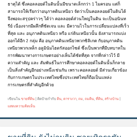
ธาตุได้ ซึ่งคอลลอยด์ในดินนั้นมีขนาดเล็กกว่า 1 ไมครอน แต่ก็
สามารถให้เรียกว่าอนุภาคดินเหนียว จัดว่าเป็นคอลลอยด์ในดินได้
จึงพอจะสรุปคร่าวๆ ได้ว่า คอลลอยด์ส่วนใหญ่ในดิน จะเป็นอนินท
รีย์ เนื่องจากมีผลึกที่ชัดเจน และ มีความไวในการเปลี่ยนแปลงที่เร็ว
ที่สุด และ อนุภาคดินเหนียว หรือ แร่ดินเหนียวนั้น ยังสามารถแบ่ง
ออกได้อีก 2 กลุ่ม คือ อนุภาคดินเหนียวพวกซิลิเกต กับอนุภาคดิน
เหนียวพวกเหล็ก อลูมินัมไฮดรัสออกไซด์ ซึ่งเป็นพวกที่มีบทบาทใน
การพัฒนาทางการเกษตรอย่างเห็นได้ชัดที่สุด จากที่กล่าวไว้ มี
ความสำคัญ และ สัมพันธ์ในการศึกษาคอลลอยด์ในดินนั้นก็กลาย
เป็นสิ่งสำคัญอีกอย่างหนึ่งเช่นกัน เพราะคอลลอยด์ มีส่วนเกี่ยวข้อง
กับการเกษตรในประเทศไทยซึ่งประเทศไทยก็ถือเป็นแหล่ง
การเกษตรที่สำคัญอีกด้วย
เขียนใน
ขายที่ดิน
|
ติดป้ายกำกับ
ดิน
,
ตารางวา
,
ถม
,
ถมดิน
,
ที่ดิน
,
สร้างบ้าน
|
แสดงความคิดเห็น