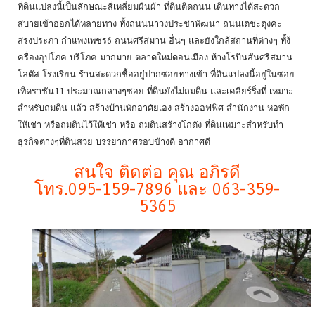
ที่ดินแปลงนี้เป็นลักษณะสี่เหลี่ยมผืนผ้า ที่ดินติดถนน เดินทางได้สะดวก
สบายเข้าออกได้หลายทาง ทั้งถนนนาวงประชาพัฒนา ถนนเตชะตุงคะ
สรงประภา กำแพงเพชร6 ถนนศรีสมาน อื่นๆ และยังใกล้สถานที่ต่างๆ ทั้ง้
ครื่องอุปโภค บริโภค มากมาย ตลาดใหม่ดอนเมือง ห้างโรบินสันศรีสมาน
โลตัส โรงเรียน ร้านสะดวกซื้ออยู่ปากซอยทางเข้า ที่ดินแปลงนี้อยู่ในซอย
เทิดราชัน11 ประมาณกลางๆซอย ที่ดินยังไม่ถมดิน และเคลียร์ริ่งที่ เหมาะ
สำหรับถมดิน แล้ว สร้างบ้านพักอาศัยเอง สร้างออฟฟิศ สำนักงาน หอพัก
ให้เช่า หรือถมดินไว้ให้เช่า หรือ ถมดินสร้างโกดัง ที่ดินเหมาะสำหรับทำ
ธุรกิจต่างๆที่ดินสวย บรรยากาศรอบข้างดี อากาศดี
สนใจ ติดต่อ คุณ อภิรดี
โทร.095-159-7896 และ 063-359-
5365