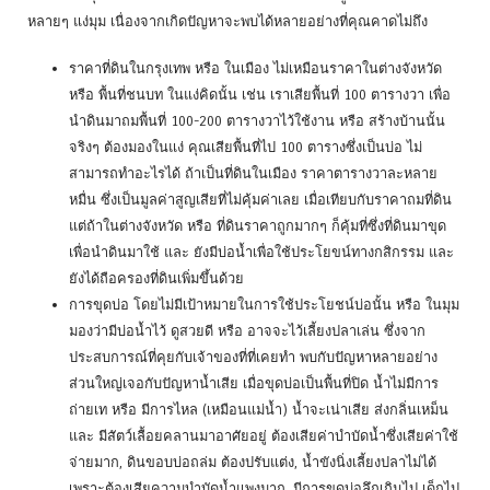
หลายๆ แง่มุม เนื่องจากเกิดปัญหาจะพบได้หลายอย่างที่คุณคาดไม่ถึง
ราคาที่ดินในกรุงเทพ หรือ ในเมือง ไม่เหมือนราคาในต่างจังหวัด
หรือ พื้นที่ชนบท ในแง่คิดนั้น เช่น เราเสียพื้นที่ 100 ตารางวา เพื่อ
นำดินมาถมพื้นที่ 100-200 ตารางวาไว้ใช้งาน หรือ สร้างบ้านนั้น
จริงๆ ต้องมองในแง่ คุณเสียพื้นที่ไป 100 ตารางซึ่งเป็นบ่อ ไม่
สามารถทำอะไรได้ ถ้าเป็นที่ดินในเมือง ราคาตารางวาละหลาย
หมื่น ซึ่งเป็นมูลค่าสูญเสียที่ไม่คุ้มค่าเลย เมื่อเทียบกับราคาถมที่ดิน
แต่ถ้าในต่างจังหวัด หรือ ที่ดินราคาถูกมากๆ ก็คุ้มที่ซึ่งที่ดินมาขุด
เพื่อนำดินมาใช้ และ ยังมีบ่อน้ำเพื่อใช้ประโยขน์ทางกสิกรรม และ
ยังได้ถือครองที่ดินเพิ่มขึ้นด้วย
การขุดบ่อ โดยไม่มีเป้าหมายในการใช้ประโยชน์บ่อนั้น หรือ ในมุม
มองว่ามีบ่อน้ำไว้ ดูสวยดี หรือ อาจจะไว้เลี้ยงปลาเล่น ซึ่งจาก
ประสบการณ์ที่คุยกับเจ้าของที่ที่เคยทำ พบกับปัญหาหลายอย่าง
ส่วนใหญ่เจอกับปัญหาน้ำเสีย เมื่อขุดบ่อเป็นพื้นที่ปิด น้ำไม่มีการ
ถ่ายเท หรือ มีการไหล (เหมือนแม่น้ำ) น้ำจะเน่าเสีย ส่งกลิ่นเหม็น
และ มีสัตว์เลื้อยคลานมาอาศัยอยู่ ต้องเสียค่าบำบัดน้ำซึ่งเสียค่าใช้
จ่ายมาก, ดินขอบบ่อถล่ม ต้องปรับแต่ง, น้ำขังนิ่งเลี้ยงปลาไม่ได้
เพราะต้องเสียความบำบัดน้ำแพงมาก, มีการขุดบ่อลึกเกินไป เด็กไป