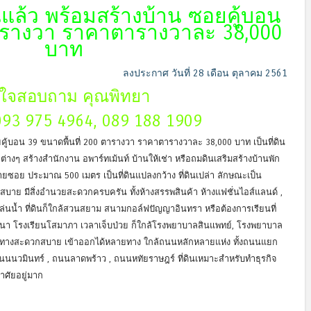
ินแล้ว พร้อมสร้างบ้าน ซอยคู้บอน
รางวา ราคาตารางวาละ 38,000
บาท
ลงประกาศ วันที่ 28 เดือน ตุลาคม 2561
ใจสอบถาม คุณพิทยา
093 975 4964, 089 188 1909
อยคู้บอน 39 ขนาดพื้นที่ 200 ตารางวา ราคาตารางวาละ 38,000 บาท เป็นที่ดิน
ต่างๆ สร้างสำนักงาน อพาร์ทเม้นท์ บ้านให้เช่า หรือถมดินเสริมสร้างบ้านพัก
บท้ายซอย ประมาณ 500 เมตร เป็นที่ดินแปลงกว้าง ที่ดินเปล่า ลักษณะเป็น
ย็นสบาย มีสิ่งอำนวยสะดวกครบครัน ทั้งห้างสรรพสินค้า ห้างแฟชั่นไอส์แลนด์ ,
บเล่นน้ำ ที่ดินก็ใกล้สวนสยาม สนามกอล์ฟปัญญาอินทรา หรือต้องการเรียนที่
ตพัฒนา โรงเรียนโสมาภา เวลาเจ็บป่วย ก็ใกล้โรงพยาบาลสินแพทย์, โรงพยาบาล
ทางสะดวกสบาย เข้าออกได้หลายทาง ใกล้ถนนหลักหลายแห่ง ทั้งถนนแยก
นนนวมินทร์ , ถนนลาดพร้าว , ถนนหทัยราษฎร์ ที่ดินเหมาะสำหรับทำธุรกิจ
อาศัยอยู่มาก