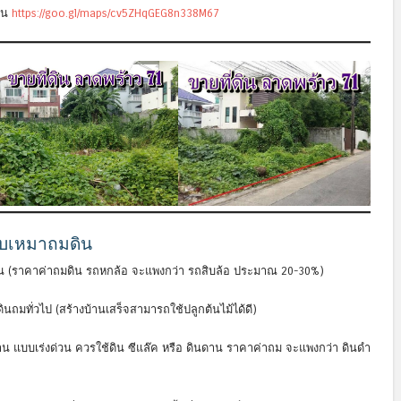
ดิน
https://goo.gl/maps/cv5ZHqGEG8n338M67
รับเหมาถมดิน
ิน (ราคาค่าถมดิน รถหกล้อ จะแพงกว่า รถสิบล้อ ประมาณ 20-30%)
ินถมทั่วไป (สร้างบ้านเสร็จสามารถใช้ปลูกต้นไม้ได้ดี)
้าน แบบเร่งด่วน ควรใช้ดิน ซีแล๊ค หรือ ดินดาน ราคาค่าถม จะแพงกว่า ดินดำ