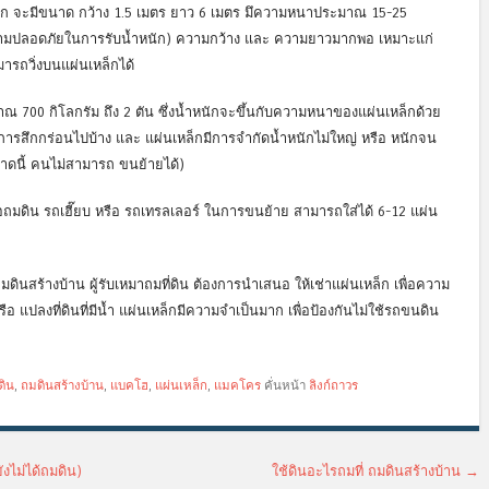
ล็ก จะมีขนาด กว้าง 1.5 เมตร ยาว 6 เมตร มึความหนาประมาณ 15-25
ดความปลอดภัยในการรับน้ำหนัก) ความกว้าง และ ความยาวมากพอ เหมาะแก่
ารถวิ่งบนแผ่นเหล็กได้
าณ 700 กิโลกรัม ถึง 2 ตัน ซึ่งน้ำหนักจะขึ้นกับความหนาของแผ่นเหล็กด้วย
ีการสึกกร่อนไปบ้าง และ แผ่นเหล็กมีการจำกัดน้ำหนักไม่ใหญ่ หรือ หนักจน
นาดนี้ คนไม่สามารถ ขนย้ายได้)
อถมดิน รถเฮี๊ยบ หรือ รถเทรลเลอร์ ในการขนย้าย สามารถใส่ได้ 6-12 แผ่น
มดินสร้างบ้าน ผู้รับเหมาถมที่ดิน ต้องการนำเสนอ ให้เช่าแผ่นเหล็ก เพื่อความ
 แปลงที่ดินที่มีน้ำ แผ่นเหล็กมีความจำเป็นมาก เพื่อป้องกันไม่ใช้รถขนดิน
ดิน
,
ถมดินสร้างบ้าน
,
แบคโฮ
,
แผ่นเหล็ก
,
แมคโคร
คั่นหน้า
ลิงก์ถาวร
งไม่ได้ถมดิน)
ใช้ดินอะไรถมที่ ถมดินสร้างบ้าน
→