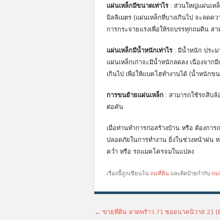
แผ่นเหล็กมีขนาดเท่าไร
: ส่วนใหญ่แผ่นเห
มิลลิเมตร (แผ่นเหล็กที่บางเกินไป จะล
การกระจายแรงเพื่อให้รถบรรทุกถมดิน สาม
แผ่นเหล็กมีน้ำหนักเท่าไร
: มีน้ำหนัก ประม
แผ่นเหล็กเก่าจะมีน้ำหนักลดลง เนื่องจากม
เกินไป เพื่อให้แบคโฮทำงานได้ (น้ำหนักข
การขนย้ายแผ่นเหล็ก
: สามารถใช้รถสิบล้
ต่อคัน
เมื่อท่านทำการก่อสร้างบ้าน หรือ ต้องการถ
ปลอดภัยในการทำงาน ยิ่งในช่วงหน้าฝน หรือ
คว่ำ หรือ รถแมคโครจมในแปลง
เรื่องนี้ถูกเขียนใน
ถมที่ดิน
และติดป้ายกำกับ
ถม
เมนูนำทางเรื่อง
←
ขายที่ดิน ลาดพร้าว 71 ซอยนาคนิวาส 21 (ยั