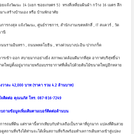
ซอยแจ้งวัฒนะ 14 (แยก ซอยเกษตร 5) ทรงสี่เหลี่ยมผินผ้า กว้าง 16 เมตร ลึก
มาะสร้างบ้านเอง หรือ บ้านพักอาศัย
 กรมการกงสุล แจ้งวัฒนะ, ศูนย์ราชการ, สำนักงานเขตหลักสี่ , IT สแควร์ , วัด
ธานี
นนรามอินทรา , ถนนพหลโยธิน , ทางด่วนบางปะอิน-ปากเกร็ด
 การเข้า-ออก สบายมากอย่างยิ่ง สภาพแวดล้อมดีมากที่สุด อากาศบริสุทธิ์น่า
ขนาดใหญ่ตั้งอยู่มากมายพร้อมบรรยากาศที่เต็มไปด้วยต้นไม้ขนาดใหญ่อีกหลาย
งวาละ 42,000 บาท (ราคา รวม 4.2 ล้านบาท)
จติดต่อ คุณนภัส โทร. 087-816-7249
ถามข้อมูลเพิ่มเติมตามเบอร์ติดต่อด้านบน
่านการถมที่ดิน แต่ราคานี้หากเทียบกับทำเลถือเป็นราคาที่ถูกมาก แปลงที่ดินสวย
ูสถานที่จริงได้ท่านจะได้เห็นสถานที่จริงพร้อมทำเลการเดินทางเข้าสู่แปลง