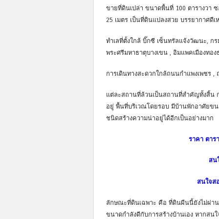
ขายที่ดินเปล่า ขนาดพื้นที่ 100 ตารางวา 
25 เมตร เป็นที่ดินแปลงสวย บรรยากาศดีเห
ทำเลที่ตั้งใกล้ บิ๊กซี เซ็นทรัลแจ้งวัฒนะ,
พระศรีมหาธาตุบางเขน , อิมแพคเมืองทอง
การเดินทางสะดวกใกล้ถนนกำแพงเพชร , ถ
แต่ละสถานที่ล้วนเป็นสถานที่สำคัญทั้งสิ้น
อยู่ พื้นที่บริเวณโดยรอบ มีบ้านพักอาศัย
ชนิดสร้างความน่าอยู่ได้อีกเป็นอย่างมาก
ราคา ตารา
สนใ
สนใจสอบ
ลักษณะที่ดินเฉพาะ คือ ที่ดินผืนนี้ยังไม่ผ
ขนาดกำลังดีกับการสร้างบ้านเอง หากสนใจด