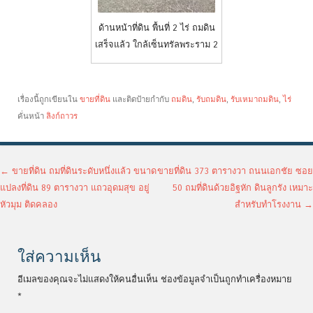
ด้านหน้าที่ดิน พื้นที่ 2 ไร่ ถมดิน
เสร็จแล้ว ใกล้เซ็นทรัลพระราม 2
เรื่องนี้ถูกเขียนใน
ขายที่ดิน
และติดป้ายกำกับ
ถมดิน
,
รับถมดิน
,
รับเหมาถมดิน
,
ไร่
คั่นหน้า
ลิงก์ถาวร
เมนูนำทางเรื่อง
←
ขายที่ดิน ถมที่ดินระดับหนึ่งแล้ว ขนาด
ขายที่ดิน 373 ตารางวา ถนนเอกชัย ซอย
แปลงที่ดิน 89 ตารางวา แถวอุดมสุข อยู่
50 ถมที่ดินด้วยอิฐหัก ดินลูกรัง เหมาะ
หัวมุม ติดคลอง
สำหรับทำโรงงาน
→
ใส่ความเห็น
อีเมลของคุณจะไม่แสดงให้คนอื่นเห็น
ช่องข้อมูลจำเป็นถูกทำเครื่องหมาย
*