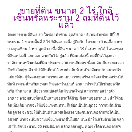
ขายที่ดิน ขนาด 2 ไร่ ใกล้
เซ็นทรัลพระราม 2 ถมที่ดินไว้
แล้ว
ต้องการขายที่ดินเปล่า ในซอยท่าข้าม จุดสังเกต บริเวณปากซอยมีบิ๊กซี
พระราม 2 ขนาดพื้นที่ 2 ไร่ ที่ดินแปลงนี้อยู่ติดกับ โครงการบ้านเอื้ออาทร
บางขุนเทียน 1 หากลูกค้าจะซื้อที่ดิน ขนาด 1 ไร่ ก็แบ่งขายได้ โฉนดของ
ที่ดินแปลงนี้ แยกออกจากกันไว้อยู่แล้ว ที่ดินแปลงนี้ ถมที่ดินไว้สูงกว่า
ระดับถนนหน้าแปลงที่ดิน ประมาณ 30 เซนติเมตร ซึ่งถมดินเป็นระยะเวลา
สักพักใหญ่ๆแล้ว ทำให้ดินที่ถมไว้ เซตตัวเต็มที่ จนมีระดับเท่ากับถนนหน้า
แปลงที่ดิน ผู้ที่จะลงทุนสามารถออกแบบการก่อสร้าง พร้อมเข้าก่อสร้างได้
ทันที เหมาะสำหรับลงทุนสร้างอพาร์ทเม้นท์ อาคารสำหรับให้เช่าออฟฟิศ
หรือ สำนักงาน เนื่องจากแปลงที่ดินมีขนาดใหญ่ สามารถก่อสร้างตัว
อาคาร พร้อมแบ่งพื้นที่เป็นลานจอดรถได้ด้วย ซึ่งลานจอดรถแนะนำให้ถม
ดินเพิ่มเติม หากจะให้แข็งแรงทนทาน ก็เลือกเป็นดินลูกรัง การถมดินด้วย
ดินลูกรัง จะช่วยให้พื้นดินด้านล่างแข็งแรง ป้องกันลานจอดรถพังได้เป็น
อย่างดี หากจะเพิ่มความแข็งแรงมากขึ้นไปอีก แนะนำให้เสริมด้วยหินคลุก
เข้าไปอีกประมาณ 20 เซนติเมตร แล้วค่อยเทปูน คุณจะได้ลานจอดรถที่