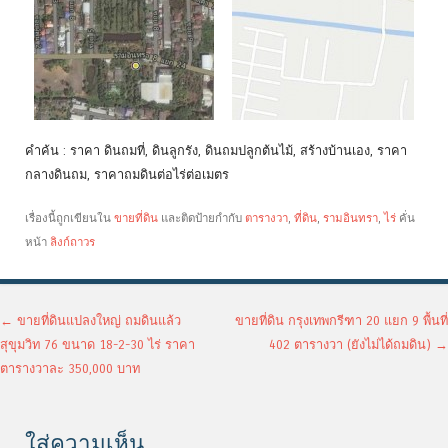
คำค้น : ราคา ดินถมที่, ดินลูกรัง, ดินถมปลูกต้นไม้, สร้างบ้านเอง, ราคา
กลางดินถม, ราคาถมดินต่อไร่ต่อเมตร
เรื่องนี้ถูกเขียนใน
ขายที่ดิน
และติดป้ายกำกับ
ตารางวา
,
ที่ดิน
,
รามอินทรา
,
ไร่
คั่น
หน้า
ลิงก์ถาวร
เมนูนำทางเรื่อง
←
ขายที่ดินแปลงใหญ่ ถมดินแล้ว
ขายที่ดิน กรุงเทพกรีฑา 20 แยก 9 พื้นที่
สุขุมวิท 76 ขนาด 18-2-30 ไร่ ราคา
402 ตารางวา (ยังไม่ได้ถมดิน)
→
ตารางวาละ 350,000 บาท
ใส่ความเห็น