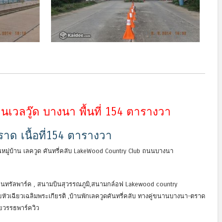
บ้านเวลวู๊ด บางนา พื้นที่ 154 ตารางวา
าด เนื้อที่154 ตารางวา
านหมู่บ้าน เลควูด คันทรี่คลับ LakeWood Country Club ถนนบางนา
ซ็นทรัลพาร์ค , สนามบินสุวรรณภูมิ,สนามกล์อฟ Lakewood country
ยหัวเฉียวเฉลิมพระเกียรติ ,บ้านพักเลควูดคันทรี่คลับ ทางคู่ขนานบางนา-ตราด
รยวรรธพาร์ควิว