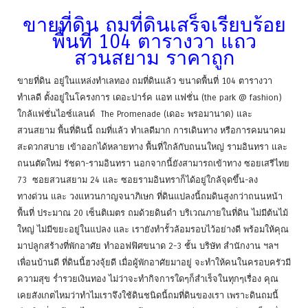
ขายที่ดิน ถมที่ดินเสร็จเรียบร้อย
พื้นที่ 104 ตารางวา แถว
สวนสยาม ราคาถูก
ขายที่ดิน อยู่ในแหล่งทำเลทอง ถมที่ดินแล้ว ขนาดพื้นที่ 104 ตารางวา
ทำเลดี ตั้งอยู่ในโครงการ เดอะปาร์ค แอท แฟชั่น (the park @ fashion)
ใกล้แฟชั่นไอซ์แลนด์ The Promenade (เดอะ พรอมานาด) และ
สวนสยาม พื้นที่ดินนี้ ถมที่แล้ว ทำเลดีมาก การเดินทาง หรือการคมนาคม
สะดวกสบาย เข้าออกได้หลายทาง พื้นที่ใกล้กับถนนใหญ่ รามอินทรา และ
ถนนตัดใหม่ รัชดา-รามอินทรา นอกจากนี้ยังสามารถเข้าทาง ซอยเสรีไทย
73 ซอยสวนสยาม 24 และ ซอยรามอินทราก็ได้อยู่ใกล้จุดขึ้น-ลง
ทางด่วน และ วงแหวนกาญจนาภิเษก ที่ดินแปลงนี้ถมดินสูงกว่าถนนหน้า
พื้นที่ ประมาณ 20 เซ็นติเมตร ถมด้วยดินดำ บริเวณภายในที่ดิน ไม่มีต้นไม้
ใหญ่ ไม่มีขยะอยู่ในแปลง และ เรายังทำรั้วล้อมรอบไว้อย่างดี พร้อมให้คุณ
มาปลูกสร้างที่พักอาศัย ทำออฟฟิศขนาด 2-3 ชั้น บริษัท สำนักงาน ฯลฯ
เพื่อนบ้านดี ที่ดินนี้ฮวงจุ้ยดี เมื่อผู้พักอาศัยมาอยู่ จะทำให้คนในครอบครัวมี
ความสุข ร่ำรวยเงินทอง ไม่ว่าจะทำกิจการใดๆก็สำเร็จในทุกๆเรื่อง คุณ
เคยสังเกตไหมว่าทำไมเราจึงใช้ดินชนิดนี้ถมที่ดินของเรา เพราะดินถมนี้