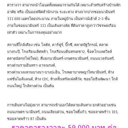
ตารางวา สามารถนำโฉนดทั้งหมดมารวมกันได้ เหมาะสำหรับสร้างบ้านพัก
อาศัย หรือ เป็นออฟฟิศสำนักงาน ระยะทาง ห่างจากปากซอยนวมินทร์
111 600 เมตรโดยประมาณ ภายในหมู่บ้าน เป็นทาวน์เฮ้าส์ 2-3 ชั้น
ภายในซอยนวมินทร์ 111 เป็นเส้นทางลัด ที่ดินราคาสูงกว่าวัชรพลเกือบ
เท่าตัว เหมาะในการลงทุนอย่างมาก
สถานที่ใกล้เคียง เช่น โลตัส, คาร์ฟูร์, บิ๊กซี, ตลาดปัฐวิกรณ์, ตลาด
บางกะปิ, โรงเรียนเลิศหล้า, โรงเรียนบดินทรเดชา2, ช็อคโกแลตวิลล์
ตลาดนัดรถไฟ(ใหม่), สี่แยกนวมินทร์-เกษตรนวมินทร์, ถนนนวลจันทร์,
ทางด่วนรามอินทรา-อาจณรงค์,
ทางด่วนวงแหวนบางนา-บางปะอิน, โรงพยาบาลพญาไทนวมินทร์, ห้าง
แฟชั่นไอส์แลนด์, ห้าง CDC, ห้างเซ็นทรัลเฟสติวัล, ซอยโยธินพัฒนา ใกล้
ถนนใหญ่ ใกล้ทางด่วน เป็นต้น
การเดินทางไม่ยุ่งยาก สามารถเข้าออกได้หลายเส้นทาง ยกตัวอย่างเช่น
ถนนเกษตร-นวมินทร์, ถนนเลียบด่วน, ซอยโพธิ์แก้ว, ซอยลาดพร้าว 101,
ซอยลาดพร้าว 87 เป็นต้น
ราคาตารางวาละ 59,000 บาท ต่อ