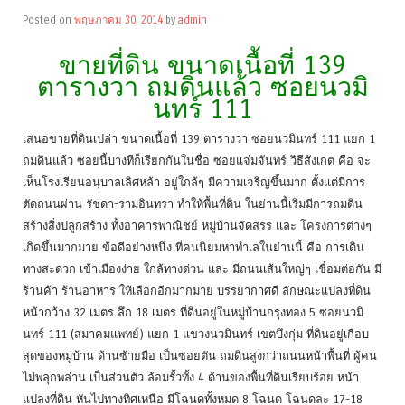
Posted on
พฤษภาคม 30, 2014
by
admin
ขายที่ดิน ขนาดเนื้อที่ 139
ตารางวา ถมดินแล้ว ซอยนวมิ
นทร์ 111
เสนอขายที่ดินเปล่า ขนาดเนื้อที่ 139 ตารางวา ซอยนวมินทร์ 111 แยก 1
ถมดินแล้ว ซอยนี้บางทีก็เรียกกันในชื่อ ซอยแจ่มจันทร์ วิธีสังเกต คือ จะ
เห็นโรงเรียนอนุบาลเลิศหล้า อยู่ใกล้ๆ มีความเจริญขึ้นมาก ตั้งแต่มีการ
ตัดถนนผ่าน รัชดา-รามอินทรา ทำให้พื้นที่ดิน ในย่านนี้เริ่มมีการถมดิน
สร้างสิ่งปลูกสร้าง ทั้งอาคารพาณิชย์ หมู่บ้านจัดสรร และ โครงการต่างๆ
เกิดขึ้นมากมาย ข้อดีอย่างหนึ่ง ที่คนนิยมหาทำเลในย่านนี้ คือ การเดิน
ทางสะดวก เข้าเมืองง่าย ใกล้ทางด่วน และ มีถนนเส้นใหญ่ๆ เชื่อมต่อกัน มี
ร้านค้า ร้านอาหาร ให้เลือกอีกมากมาย บรรยากาศดี ลักษณะแปลงที่ดิน
หน้ากว้าง 32 เมตร ลึก 18 เมตร ที่ดินอยู่ในหมู่บ้านกรุงทอง 5 ซอยนวมิ
นทร์ 111 (สมาคมแพทย์) แยก 1 แขวงนวมินทร์ เขตบึงกุ่ม ที่ดินอยู่เกือบ
สุดของหมู่บ้าน ด้านซ้ายมือ เป็นซอยตัน ถมดินสูงกว่าถนนหน้าพื้นที่ ผู้คน
ไม่พลุกพล่าน เป็นส่วนตัว ล้อมรั้วทั้ง 4 ด้านของพื้นที่ดินเรียบร้อย หน้า
แปลงที่ดิน หันไปทางทิศเหนือ มีโฉนดทั้งหมด 8 โฉนด โฉนดละ 17-18