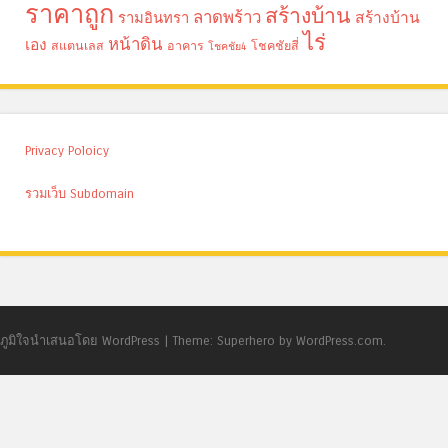
ราคาถูก
สร้างบ้าน
ลาดพร้าว
รามอินทรา
สร้างบ้าน
ไร่
หน้าดิน
เอง
สแตนเลส
อาคาร
โชคชัยสี่
โชคชัย4
Privacy Poloicy
รวมเว็บ Subdomain
ภูมิใจนำเสนอโดย WordPress
|
Theme: Superhero by WordPress.com.