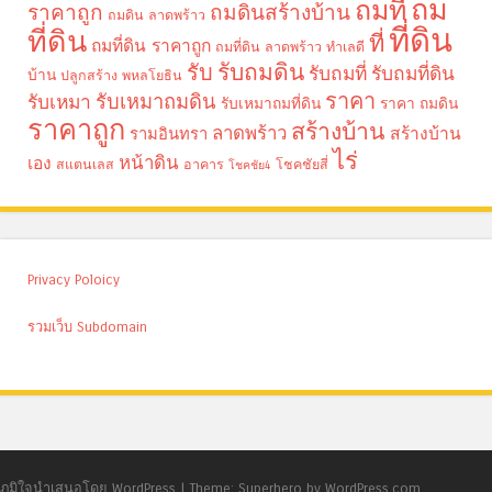
ถม
ถมที่
ราคาถูก
ถมดินสร้างบ้าน
ถมดิน ลาดพร้าว
ที่ดิน
ที่ดิน
ที่
ถมที่ดิน ราคาถูก
ถมที่ดิน ลาดพร้าว
ทำเลดี
รับถมดิน
รับ
รับถมที่
รับถมที่ดิน
บ้าน
ปลูกสร้าง
พหลโยธิน
ราคา
รับเหมาถมดิน
รับเหมา
รับเหมาถมที่ดิน
ราคา ถมดิน
ราคาถูก
สร้างบ้าน
ลาดพร้าว
รามอินทรา
สร้างบ้าน
ไร่
หน้าดิน
เอง
สแตนเลส
อาคาร
โชคชัยสี่
โชคชัย4
Privacy Poloicy
รวมเว็บ Subdomain
ภูมิใจนำเสนอโดย WordPress
|
Theme: Superhero by WordPress.com.