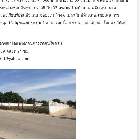
 1-2-75 ไร่ ตารางวาละ 74,000 บาท ขายรวม 50 ล้านบาท ห่างถนนราชพฤกษ์
 ระหว่างซอยอินทราวาส 35 กับ 37 เหมาะสร้างบ้าน ออฟฟิต อู่ซ่อมรถ
รั้วรอบเรียบร้อยแล้ว ถนนซอย37 กว้าง 6 เมตร ใกล้ห้างเดอะเซอเคิ่ล การ
ชพฤกษ์ ไปพุทธมณฑลสาย1 สาธารณูปโภคครบต่อรองเจ้าของโดยตรงได้เลย
ับเจ้าของโดยตรงก่อนการตัดสินใจครับ
7059 ตลอด 24 ชม.
nd2011@yahoo.com