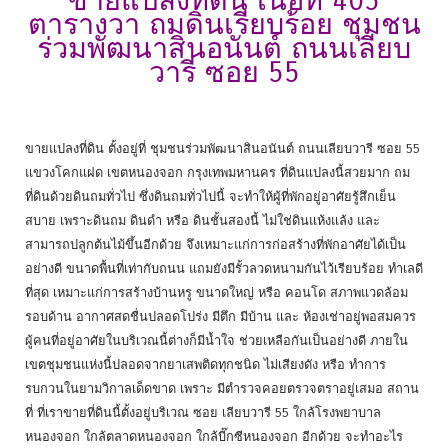
ขายแปลงที่ดิน เนื้อที่ 405
ตารางวา ถมดินเรียบร้อย ชุมชน
ร่วมพัฒนาสินอนันต์ ถนนเลียบ
วารี ซอย 55
ขายแปลงที่ดิน ตั้งอยู่ที่ ชุมชนร่วมพัฒนาสินอนันต์ ถนนเลียบวารี ซอย 55
แขวงโคกแฝด เขตหนองจอก กรุงเทพมหานคร ที่ดินแปลงนี้สวยมาก ถม
ที่ดินด้วยดินถมทั่วไป ซึ่งดินถมทั่วไปนี้ จะทำให้ผู้ที่พักอยู่อาศัยรู้สึกเย็น
สบาย เพราะดินถม ดินดำ หรือ ดินชั้นสองนี้ ไม่ใช่ดินแห้งแล้ง และ
สามารถปลูกต้นไม้ขึ้นอีกด้วย จึงเหมาะแก่การก่อสร้างที่พักอาศัยได้เป็น
อย่างดี ขนาดพื้นที่เท่ากับถนน แถมยังมีรั้วลวดหนามกันไว้เรียบร้อย ทำเลดี
ที่สุด เหมาะแก่การสร้างบ้านหรู ขนาดใหญ่ หรือ คอนโด สภาพแวดล้อม
รอบด้าน อากาศสดชื่นปลอดโปร่ง มีตึก มีบ้าน และ ห้องเช่าอยู่พอสมควร
ผู้คนที่อยู่อาศัยในบริเวณนี้ต่างก็มีน้ำใจ ช่วยเหลือกันเป็นอย่างดี ภายใน
เขตชุมชนแห่งนี้ปลอดจากยาเสพติดทุกชนิด ไม่เสียงดัง หรือ ทำการ
รบกวนในยามวิกาลเด็ดขาด เพราะ มีตำรวจคอยตรวจตราอยู่เสมอ สถาน
ที่ ที่เราขายที่ดินนี้ตั้งอยู่บริเวณ ซอย เลียบวารี 55 ใกล้โรงพยาบาล
หนองจอก ใกล้ตลาดหนองจอก ใกล้บี๊กซีหนองจอก อีกด้วย จะทำอะไร