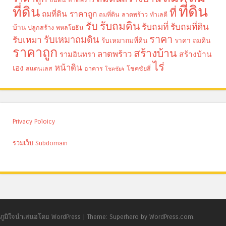
ที่ดิน
ที่ดิน
ที่
ถมที่ดิน ราคาถูก
ถมที่ดิน ลาดพร้าว
ทำเลดี
รับถมดิน
รับ
รับถมที่
รับถมที่ดิน
บ้าน
ปลูกสร้าง
พหลโยธิน
ราคา
รับเหมาถมดิน
รับเหมา
รับเหมาถมที่ดิน
ราคา ถมดิน
ราคาถูก
สร้างบ้าน
ลาดพร้าว
รามอินทรา
สร้างบ้าน
ไร่
หน้าดิน
เอง
สแตนเลส
อาคาร
โชคชัยสี่
โชคชัย4
Privacy Poloicy
รวมเว็บ Subdomain
ภูมิใจนำเสนอโดย WordPress
|
Theme: Superhero by WordPress.com.