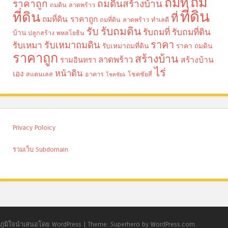
ถม
ถมที่
ราคาถูก
ถมดินสร้างบ้าน
ถมดิน ลาดพร้าว
ที่ดิน
ที่ดิน
ที่
ถมที่ดิน ราคาถูก
ถมที่ดิน ลาดพร้าว
ทำเลดี
รับถมดิน
รับ
รับถมที่
รับถมที่ดิน
บ้าน
ปลูกสร้าง
พหลโยธิน
ราคา
รับเหมาถมดิน
รับเหมา
รับเหมาถมที่ดิน
ราคา ถมดิน
ราคาถูก
สร้างบ้าน
ลาดพร้าว
รามอินทรา
สร้างบ้าน
ไร่
หน้าดิน
เอง
สแตนเลส
อาคาร
โชคชัยสี่
โชคชัย4
Privacy Poloicy
รวมเว็บ Subdomain
ภูมิใจนำเสนอโดย WordPress
|
Theme: Superhero by WordPress.com.