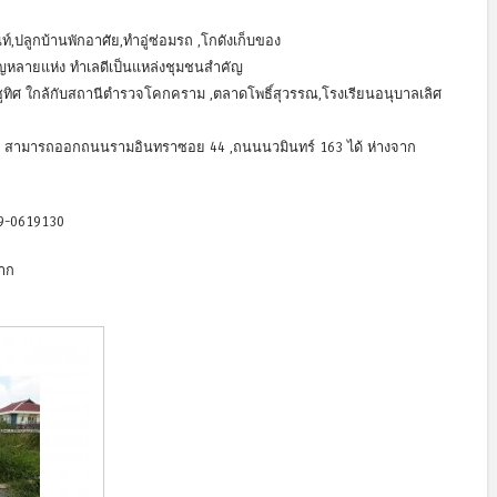
์,ปลูกบ้านพักอาศัย,ทำอู่ซ่อมรถ ,โกดังเก็บของ
คัญหลายแห่ง ทำเลดีเป็นแหล่งชุมชนสำคัญ
ชูทิศ ใกล้กับสถานีตำรวจโคกคราม ,ตลาดโพธิ์สุวรรณ,โรงเรียนอนุบาลเลิศ
 สามารถออกถนนรามอินทราซอย 44 ,ถนนนวมินทร์ 163 ได้ ห่างจาก
089-0619130
มาก