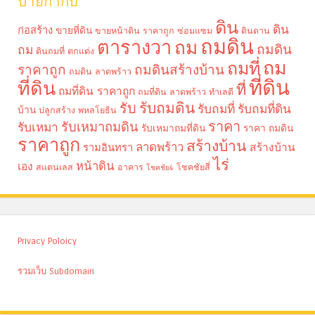
ป้ายกำกับ
ดิน
ดิน
ก่อสร้าง
ขายที่ดิน
ขายหน้าดิน ราคาถูก
ซ่อมแซม
ดินดาน
ถมดิน
ตารางวา
ถม
ถมดิน
ถม
ดินถมที่
ตกแต่ง
ถม
ถมที่
ราคาถูก
ถมดินสร้างบ้าน
ถมดิน ลาดพร้าว
ที่ดิน
ที่ดิน
ที่
ถมที่ดิน ราคาถูก
ถมที่ดิน ลาดพร้าว
ทำเลดี
รับถมดิน
รับ
รับถมที่
รับถมที่ดิน
บ้าน
ปลูกสร้าง
พหลโยธิน
ราคา
รับเหมาถมดิน
รับเหมา
รับเหมาถมที่ดิน
ราคา ถมดิน
ราคาถูก
สร้างบ้าน
ลาดพร้าว
รามอินทรา
สร้างบ้าน
ไร่
หน้าดิน
เอง
สแตนเลส
อาคาร
โชคชัยสี่
โชคชัย4
Privacy Poloicy
รวมเว็บ Subdomain