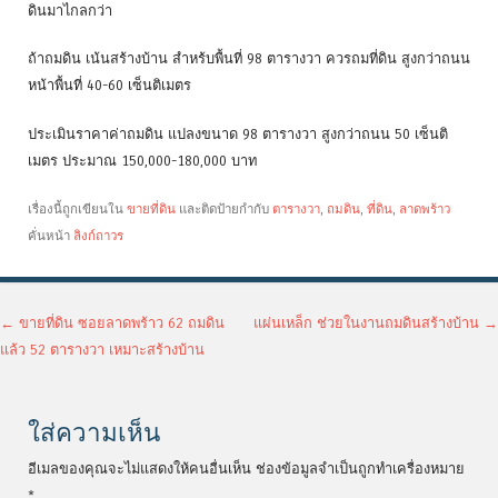
ดินมาไกลกว่า
ถ้าถมดิน เน้นสร้างบ้าน สำหร้บพื้นที่ 98 ตารางวา ควรถมที่ดิน สูงกว่าถนน
หน้าพื้นที่ 40-60 เซ็นติเมตร
ประเมินราคาค่าถมดิน แปลงขนาด 98 ตารางวา สูงกว่าถนน 50 เซ็นติ
เมตร ประมาณ 150,000-180,000 บาท
เรื่องนี้ถูกเขียนใน
ขายที่ดิน
และติดป้ายกำกับ
ตารางวา
,
ถมดิน
,
ที่ดิน
,
ลาดพร้าว
คั่นหน้า
ลิงก์ถาวร
เมนูนำทางเรื่อง
←
ขายที่ดิน ซอยลาดพร้าว 62 ถมดิน
แผ่นเหล็ก ช่วยในงานถมดินสร้างบ้าน
→
แล้ว 52 ตารางวา เหมาะสร้างบ้าน
ใส่ความเห็น
อีเมลของคุณจะไม่แสดงให้คนอื่นเห็น
ช่องข้อมูลจำเป็นถูกทำเครื่องหมาย
*