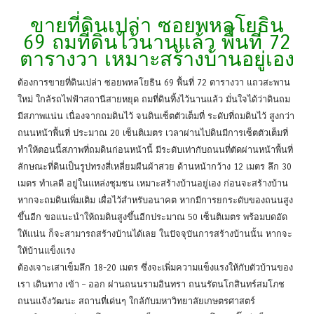
ขายที่ดินเปล่า ซอยพหลโยธิน
69 ถมที่ดินไว้นานแล้ว พื้นที่ 72
ตารางวา เหมาะสร้างบ้านอยู่เอง
ต้องการขายที่ดินเปล่า ซอยพหลโยธิน 69 พื้นที่ 72 ตารางวา แถวสะพาน
ใหม่ ใกล้รถไฟฟ้าสถานีสายหยุด ถมที่ดินทิ้งไว้นานแล้ว มั่นใจได้ว่าดินถม
มีสภาพแน่น เนื่องจากถมดินไว้ จนดินเซ็ตตัวเต็มที่ ระดับที่ถมดินไว้ สูงกว่า
ถนนหน้าพื้นที่ ประมาณ 20 เซ็นติเมตร เวลาผ่านไปดินมีการเซ็ตตัวเต็มที่
ทำให้ตอนนี้สภาพที่ถมดินก่อนหน้านี้ มีระดับเท่ากับถนนที่ตัดผ่านหน้าพื้นที่
ลักษณะที่ดินเป็นรูปทรงสี่เหลี่ยมผืนผ้าสวย ด้านหน้ากว้าง 12 เมตร ลึก 30
เมตร ทำเลดี อยู่ในแหล่งชุมชน เหมาะสร้างบ้านอยู่เอง ก่อนจะสร้างบ้าน
หากจะถมดินเพิ่มเติม เผื่อไว้สำหรับอนาคต หากมีการยกระดับของถนนสูง
ขึ้นอีก ขอแนะนำให้ถมดินสูงขึ้นอีกประมาณ 50 เซ็นติเมตร พร้อมบดอัด
ให้แน่น ก็จะสามารถสร้างบ้านได้เลย ในปัจจุบันการสร้างบ้านนั้น หากจะ
ให้บ้านแข็งแรง
ต้องเจาะเสาเข็มลึก 18-20 เมตร ซึ่งจะเพิ่มความแข็งแรงให้กับตัวบ้านของ
เรา เดินทาง เข้า – ออก ผ่านถนนรามอินทรา ถนนรัตนโกสินทร์สมโภช
ถนนแจ้งวัฒนะ สถานที่เด่นๆ ใกล้กับมหาวิทยาลัยเกษตรศาสตร์