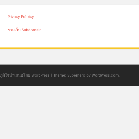
Privacy Poloicy
รวมเว็บ Subdomain
ภูมิใจนำเสนอโดย WordPress
|
Theme: Superhero by WordPress.com.