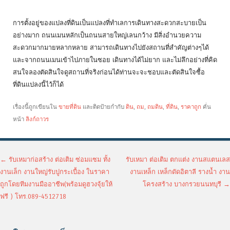
การตั้งอยู่ของแปลงที่ดินเป็นแปลงที่ทำเลการเดินทางสะดวกสะบายเป็น
อย่างมาก ถนนเมนหลักเป็นถนนสายใหญ่เลนกว้าง มีสิ่งอำนวยความ
สะดวกมากมายหลากหลาย สามารถเดินทางไปยังสถานที่สำคัญต่างๆได้
และจากถนนเมนเข้าไปภายในซอย เดินทางได้ไม่ยาก และไม่ลึกอย่างที่คิด
สนใจลองตัดสินใจดูสถานที่จริงก่อนได้ท่านจะจะชอบและตัดสินใจซื้อ
ที่ดินแปลงนี้ไว้ก็ได้
เรื่องนี้ถูกเขียนใน
ขายที่ดิน
และติดป้ายกำกับ
ดิน
,
ถม
,
ถมดิน
,
ที่ดิน
,
ราคาถูก
คั่น
หน้า
ลิงก์ถาวร
เมนูนำทางเรื่อง
←
รับเหมาก่อสร้าง ต่อเติม ซ่อมแซม ทั้ง
รับเหมา ต่อเติม ตกแต่ง งานสแตนเลส
งานเล็ก งานใหญ่รับปูกระเบื้อง ในราคา
งานเหล็ก เหล็กดัดอิตาลี รางน้ำ งาน
ถูกโดยทีมงานมืออาชีพ(พร้อมดูฮวงจุ้ยให้
โครงสร้าง บางกรวยนนทบุรี
→
ฟรี ) โทร.089-4512718