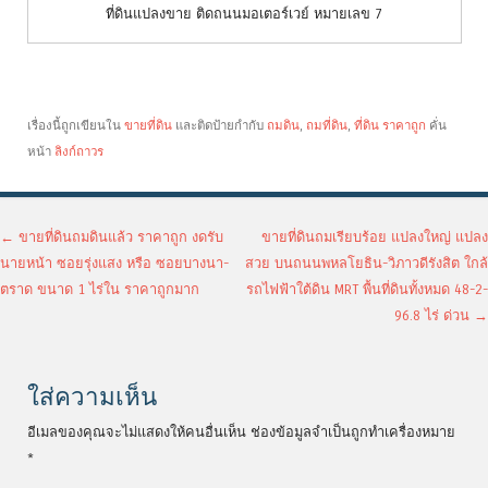
ที่ดินแปลงขาย ติดถนนมอเตอร์เวย์ หมายเลข 7
เรื่องนี้ถูกเขียนใน
ขายที่ดิน
และติดป้ายกำกับ
ถมดิน
,
ถมที่ดิน
,
ที่ดิน ราคาถูก
คั่น
หน้า
ลิงก์ถาวร
เมนูนำทางเรื่อง
←
ขายที่ดินถมดินแล้ว ราคาถูก งดรับ
ขายที่ดินถมเรียบร้อย แปลงใหญ่ แปลง
นายหน้า ซอยรุ่งแสง หรือ ซอยบางนา-
สวย บนถนนพหลโยธิน-วิภาวดีรังสิต ใกล้
ตราด ขนาด 1 ไร่ใน ราคาถูกมาก
รถไฟฟ้าใต้ดิน MRT พื้นที่ดินทั้งหมด 48-2-
96.8 ไร่ ด่วน
→
ใส่ความเห็น
อีเมลของคุณจะไม่แสดงให้คนอื่นเห็น
ช่องข้อมูลจำเป็นถูกทำเครื่องหมาย
*