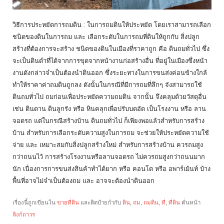
วิธีการประหยัดการถมดิน : ในการถมดินให้ประหยัด โดยเราสามารถเลือก
ชนิดของดินในการถม และ เลือกระดับในการถมที่ดินให้ถูกกับ สิ่งปลูก
สร้างที่ต้องการจะสร้าง ชนิดของดินในเมืองที่ราคาถูก คือ ดินถมทั่วไป ซึ่ง
จะเป็นดินดำที่ได้จากการขุดจากหน้างานก่อสร้างอื่น ที่อยู่ในเมืองซึ่งหน้า
งานดังกล่าวจำเป็นต้องนำดินออก ซึ่งระยะทางในการขนส่งค่อนข้างใกล้
ทำให้ราคาค่าถมดินถูกลง ดังนั้นในกรณีที่มีการถมที่ลึกๆ จังสามารถใช้
ดินถมทั่วไป ถมก่อนเพื่อประหยัดความถมดิน จากนั้น จึงคลุมด้วยวัสดุอื่น
เช่น ดินดาน ดินลูกรัง หรือ หินคลุกเพื่อปรับบดอัด เป็นโรงงาน หรือ ลาน
จอดรถ แต่ในกรณีสร้างบ้าน ดินถมทั่วไป ก็เพียงพอแล้วสำหรับการสร้าง
บ้าน สำหรับการเลือกระดับความสูงในการถม จะช่วยให้ประหยัดความใช้
จ่าย และ เหมาะสมกับสิ่งปลูกสร้างใหม่ สำหรับการสร้างบ้าน ควรถมสูง
กว่าถนนไว้ การสร้างโรงงานหรือลานจอดรถ ไม่ควรถมสูงกว่าถนนมาก
นัก เนื่องการการขนส่งสินค้าทำได้ยาก หรือ คอนโด หรือ อพาร์เม้นท์ บ้าง
พื้นที่อาจไม่จำเป็นต้องถม และ อาจจะต้องนำดินออก
เรื่องนี้ถูกเขียนใน
ขายที่ดิน
และติดป้ายกำกับ
ดิน
,
ถม
,
ถมดิน
,
ที่
,
ที่ดิน
คั่นหน้า
ลิงก์ถาวร