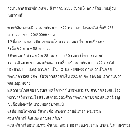
ลงประกาศขายที่ดินวันที่ 5 สิงหาคม 2558 (ช่วยโฆษณาโดย : ทีมผู้รับ
เหมาถมที่)
ขายที่ดินกลางเมือง ซอยพัฒนาการ20 ทะลุออกอ่อนนุชได้ พื้นที่ 258
ตารางวา ขาย 20640000 บาท
1.ที่ตั้ง แขวงคลองตัน เขตพระโขนง กรุงเทพฯ ใจกลางเชื่อมต่อ
2.เนื้อที่ 2 งาน – 58 ตารางวา
3.ติดถนน 2 ด้าน กว้าง 28 เมตร ยาว 40 เมตร (โดยประมาณ)
4.การเดินทาง จากถนนพัฒนาการเลี้ยวเข้าซอยพัฒนาการ20 ตรงไป
ประมาณ400 เมตร ด้านซ้ายเป็น LOTUS EXPRESS ด้านขวาเป็นซอย
พัฒนาการ20แยก4 เลี้ยวขวาแล้วตรงไป 30เมตร จะเจอซอยแรกด้านขวา
ที่ดินอยู่มุมซ้าย
5.สถานที่ใกล้เคียง บริษัทแมคโครฟาร์,บริษัทเสริมสุข สาขาคลองตัน,โรง
พยาบาลวิภาราม,โรงเรียนเตรียมอุดมศึกษาพัฒนาการ,ซีคอนสแควร์,ธัญ
ญะช็อปปิ้งพาร์ค,เดอะมอลล์บางกะปิ
6.เชื่อมต่อได้หลายเส้นทางคือ ทางด่วนรามอินทรา-พระราม9-
ศรีนครินทร์-ดินแดง-กาญจนาภิเษก,
ศรีนครินทร์,อ่อนนุช,รามคำแหง,เอกมัย,ทองหล่อ,พระราม9,บางกะปิ,ลาดพร้าว,กร