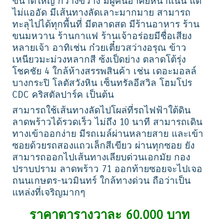
ขนาดใหญ่ กว้างขวาง มีผู้คนอาศัยหนาแน่น แต่
ไม่แออัด มีเส้นทางลัดเลาะมากมาย สามารถ
ทะลุไปได้ทุกพื้นที่ มีตลาดสด มีร้านอาหาร ร้าน
ขนมหวาน ร้านกาแฟ ร้านเจ้าอร่อยมีชื่อเสียง
หลายเจ้า อาทิเช่น ก๋วยเตี๋ยวสว่างอรุณ ข้าว
เหนียวมะม่วงหลากสี ซ้งเป็ดย่าง ตลาดโต้รุ่ง
โชคชัย 4 ใกล้ห้างสรรพสินค้า เช่น เดอะมอลล์
บางกระปิ โลตัสวังหิน เซ็นทรัลอีสวิล โฮมโปร
CDC คริสตัลปาร์ค เป็นต้น
สามารถใช้เส้นทางลัดไปโผล่ที่รถไฟฟ้าใต้ดิน
ลาดพร้าวได้รวดเร็ว ไม่ถึง 10 นาที สามารถเดิน
ทางเข้าออกง่าย มีรถเมล์ผ่านหลายสาย และเข้า
ซอยด้วยรถสองแถวเล็กสีเขียว ผ่านทุกซอย ยัง
สามารถออกไปเส้นทางเลียบด่วนเอกมัย กอง
ปราบปราม ลาดพร้าว 71 ออกท้ายซอยจะไปเจอ
ถนนเกษตร-นวมินทร์ ใกล้ทางด่วน ถือว่าเป็น
แหล่งที่เจริญมากๆ
ราคาตารางวาละ 60,000 บาท