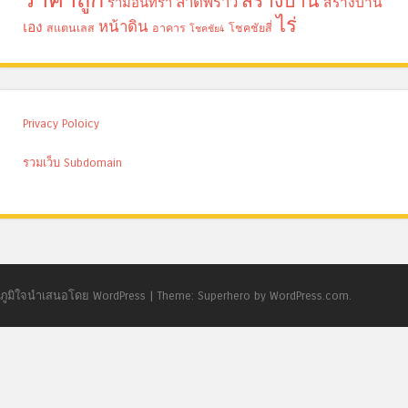
สร้างบ้าน
ลาดพร้าว
รามอินทรา
สร้างบ้าน
ไร่
หน้าดิน
เอง
สแตนเลส
อาคาร
โชคชัยสี่
โชคชัย4
Privacy Poloicy
รวมเว็บ Subdomain
ภูมิใจนำเสนอโดย WordPress
|
Theme: Superhero by WordPress.com.