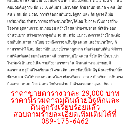
เซนติเมตร แล้วบดอัดด้วยรถบด ขนาด 4 ตัน เปิดสั่น 8 ตัน 1 รอบ จากนั้น
ค่อยถมดินลูกรัง อีก 25 เซนติเมตร แล้วบดอัด ด้วยรถบด ขนาด 4 ตัน เปิด
สั่น 8 ตัน อีก 1 รอบ การที่เลือกถมดินด้วยอิฐหัก และ ดินลูกรัง ก็เพื่อ
เตรียมพร้อมสำหรับการก่อสร้างขนาดใหญ่ได้เลย ไม่ว่าจะเป็นการสร้าง
โรงงานอุตสาหกรรมขนาดย่อม สร้างโลตัส ที่รองรับรถยนต์ที่เข้า-ออก
จำนวนมาก สร้างอาคารสูงเกิน 10 ชั้น หรือ แม้กระทั่งการสร้างโกดังเพื่อ
จัดเก็บสินค้าขนาดใหญ่ รวมถึงการจัดเก็บตู้คอนเทนเนอร์ขนาดใหญ่ ก็
สามารถทำได้เลย ถือว่าที่ดินแปลงนี้ราคาถูกมาก เมื่อเทียบกับที่ดิน ที่มีการ
ถมที่ดินเพื่อเตรียมพร้อมขนาดนี้ สาธารณูปโภคครบ ทั้งไฟฟ้า น้ำประปา
โทรศัพท์ อินเตอร์เน็ต รวมถึงอาหารการกิน ด้านหน้าทางเข้าซอยมี
ตลาดสด อยู่ใกล้โรงเรียนคงโครัดอุทิศ แหล่งช้อปปิ้งใกล้ๆ ฝั่งตรงข้ามมีบิ๊ก
ซีบางบอน จัสโก้บางบอน แมคโคร เซ็นทรัลพระราม 2 สำหรับการเดินทาง
ก็สะดวก ถนนกว้าง 4 เลน ใกล้ทางด่วน ใกล้วงแหวนกาญจนาภิเษก
ราคาขายตารางวาละ 29,000 บาท
ราคานี้รวมค่าถมดินด้วยอิฐหักและ
ดินลูกรังเรียบร้อยแล้ว
สอบถามรายละเอียดเพิ่มเติมได้ที่
089-175-6462