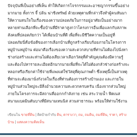
ปัจจุบันที่เป็นอย่างที่เห็น ทำให้เกิดการโจรกรรมและอาชญากรรมขึ้นอย่าง
มากมาย ทั้งการ จี้ ปล้น ฆ่าชิงทรัพย์ ด้วยเหตุตามที่กล่าวจึงทำผู้คนหันมา
ให้ความสนใจในเรื่องของความปลอดภัยในการอยู่อาศัยเป็นอย่างมาก
หลายท่านเลือกที่จะซื้อบ้านที่มีราคาสูงกว่าโครงการอื่นเพื่อแลกกับสภาพ
สังคมที่ปลอดภัยกว่า ได้เพื่อนบ้านที่ดี เพื่อที่จะมีชีวิตความเป็นอยู่ที่
ปลอดภัยนี่คือข้อดีของการเลือกบ้านที่ถูกสร้างเรียบร้อยภายในโครงการ
หมู่บ้านหมู่บ้าน ต่อมาคือเรื่องของความสะดวกสบายที่ท่านไม่ต้องไปนั่งหา
ช่างก่อสร้างและท่านไม่ต้องเสียเวลาเลือกวัสดุที่สำคัญคุณต้องมีความรู้
และต้องไปหารายละเอียดอีกมากมายเพื่อที่จะได้ไม่ต้องกลัวช่างก่อสร้างจะ
หลอกหรือเรียกค่าใช้จ่ายที่แพงแต่ใช่วัสดุที่คุณภาพต่ำ ซึ่งเหตุนี้เป็นสาเหตุ
ที่ท่านจะต้องมานั่งกังวลในเรื่องที่ท่านต้องการสร้างบ้านเอง และภายใน
หมู่บ้านส่วนใหญ่จะมีสิ่งอำนวยความสะดวกครบครัน เนื่องจากส่วนใหญ่
ภายในโครงการจะมีสถานที่ออกกกำลังกาย เช่น สระว่ายน้ำ ฟิตเนส
สนามแบดมินตันบางที่มีสนามเทนนิส สวนสาธารณะ พร้อมให้ท่านใช้งาน
เขียนใน
ขายที่ดิน
|
ติดป้ายกำกับ
ดิน
,
ตารางวา
,
ถม
,
ถมดิน
,
ถมที่ดิน
,
ราคา
,
สร้าง
บ้าน
|
แสดงความคิดเห็น