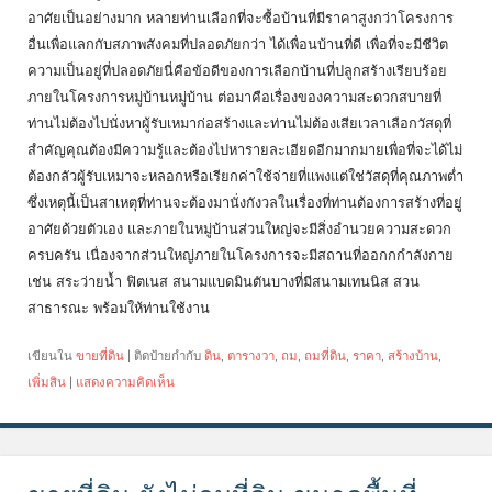
อาศัยเป็นอย่างมาก หลายท่านเลือกที่จะซื้อบ้านที่มีราคาสูงกว่าโครงการ
อื่นเพื่อแลกกับสภาพสังคมที่ปลอดภัยกว่า ได้เพื่อนบ้านที่ดี เพื่อที่จะมีชีวิต
ความเป็นอยู่ที่ปลอดภัยนี่คือข้อดีของการเลือกบ้านที่ปลูกสร้างเรียบร้อย
ภายในโครงการหมู่บ้านหมู่บ้าน ต่อมาคือเรื่องของความสะดวกสบายที่
ท่านไม่ต้องไปนั่งหาผู้รับเหมาก่อสร้างและท่านไม่ต้องเสียเวลาเลือกวัสดุที่
สำคัญคุณต้องมีความรู้และต้องไปหารายละเอียดอีกมากมายเพื่อที่จะได้ไม่
ต้องกลัวผู้รับเหมาจะหลอกหรือเรียกค่าใช้จ่ายที่แพงแต่ใช่วัสดุที่คุณภาพต่ำ
ซึ่งเหตุนี้เป็นสาเหตุที่ท่านจะต้องมานั่งกังวลในเรื่องที่ท่านต้องการสร้างที่อยู่
อาศัยด้วยตัวเอง และภายในหมู่บ้านส่วนใหญ่จะมีสิ่งอำนวยความสะดวก
ครบครัน เนื่องจากส่วนใหญ่ภายในโครงการจะมีสถานที่ออกกกำลังกาย
เช่น สระว่ายน้ำ ฟิตเนส สนามแบดมินตันบางที่มีสนามเทนนิส สวน
สาธารณะ พร้อมให้ท่านใช้งาน
เขียนใน
ขายที่ดิน
|
ติดป้ายกำกับ
ดิน
,
ตารางวา
,
ถม
,
ถมที่ดิน
,
ราคา
,
สร้างบ้าน
,
เพิ่มสิน
|
แสดงความคิดเห็น