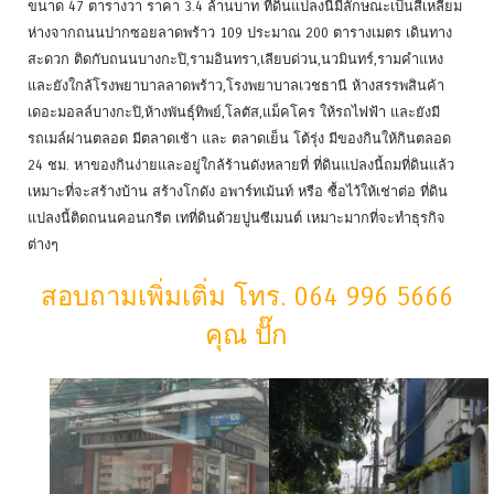
ขนาด 47 ตารางวา ราคา 3.4 ล้านบาท ที่ดินแปลงนี้มีลักษณะเป็นสี่เหลี่ยม
ห่างจากถนนปากซอยลาดพร้าว 109 ประมาณ 200 ตารางเมตร เดินทาง
สะดวก ติดกับถนนบางกะปิ,รามอินทรา,เลียบด่วน,นวมินทร์,รามคำแหง
และยังใกล้โรงพยาบาลลาดพร้าว,โรงพยาบาลเวชธานี ห้างสรรพสินค้า
เดอะมอลล์บางกะปิ,ห้างพันธุ์ทิพย์,โลตัส,แม็คโคร ให้รถไฟฟ้า และยังมี
รถเมล์ผ่านตลอด มีตลาดเช้า และ ตลาดเย็น โต้รุ่ง มีของกินให้กินตลอด
24 ชม. หาของกินง่ายและอยู่ใกล้ร้านดังหลายที่ ที่ดินแปลงนี้ถมที่ดินแล้ว
เหมาะที่จะสร้างบ้าน สร้างโกดัง อพาร์ทเม้นท์ หรือ ซื้อไว้ให้เช่าต่อ ที่ดิน
แปลงนี้ติดถนนคอนกรีต เทที่ดินด้วยปูนซีเมนต์ เหมาะมากที่จะทำธุรกิจ
ต่างๆ
สอบถามเพิ่มเติ่ม โทร. 064 996 5666
คุณ ปั๊ก