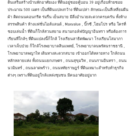
ดินเสริมสร้างบ้านพักอาศัยเอง ที่ดินอยู่ซอยคู้บอน 39 อยู่เกือบท้ายซอย
ประมาณ 500 เมตร เป็นที่ดินแปลงกว้าง ที่ดินเปล่า ลักษณะเป็นสี่เหลี่ยมผืน
ผ้า ติดถนนคอนกรีต ร่มรื่น เย็นสบาย มีสิ่งอำนวยสะดวกครบครัน ทั้งห้าง
สรรพสินค้า ห้างแฟชั่นไอส์แลนด์ , Maxvalue , บิ๊กซี ,โฮมโปร หรือ ใครที่
ชอบเล่นน้ำ ที่ดินก็ใกล้สวนสยาม สนามกอล์ฟปัญญาอินทรา หรือต้องการ
เรียนที่ใกล้ๆ ที่ดินแปลงนี้ก็ใกล้ โรงเรียนสาธิตพัฒนา โรงเรียนโสมาภา
เวลาเจ็บป่วย ก็ใกล้โรงพยาบาลสินแพทย์, โรงพยาบาลนพรัตนราชธานี ,
โรงพยาบาลพญาไท เดินทางสะดวกสบาย เข้าออกได้หลายทาง ใกล้ถนน
หลักหลายแห่ง ทั้งถนนแยกเกษตร , ถนนสุขุมวิท , ถนนรามอินทรา , ถนน
นวมินทร์ , ถนนลาดพร้าว , ถนนหทัยราษฎร์ ที่ดินเหมาะสำหรับทำธุรกิจ
ต่างๆ เพราะที่ดินอยู่ใกล้แหล่งชุมชน มีคนอาศัยอยู่มาก