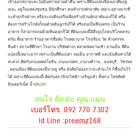
เข้าออกสบายและไม่อันตรายยามค่ำคืน เพราะที่ดินแปลงนี้คนอาศัยอยู่
เยอะ อยู่ในแหล่งชุมชน มีนักศึกษา คนทำงานพักอาศัย เหมาะอย่างมากที่
จะทำธุรกิจต่างๆ หรือจะถมดินเสริมเพื่อสร้างบ้านพักอาศัยเองก็ได้ หรือ
ต้องการสร้างโกดังก็ถมด้วยดินลูกรังก็ได้ หรือถมเป็นที่จอดรถ เป็นร้าน
อาหาร ก็สามารถถมด้วยหินคลุกก็ได้ ที่ดินแปลงนี้มีสิ่งอุปโภคบริโภคครบ
ครัน ทั้งอาหาร ร้านอาหารชื่อดัง โรงพยาบาล โรงเรียน วัด ห้างสรรพ
สินค้า สถานที่ศึกษา โรงงาน บริษัทต่างๆ ตลาดนัดยามเช้า ยามเย็น ที่ดิน
แปลงนี้เหมาะมาก เพราะเป็นที่ดินเปล่า ลมเย็น อากาศดี และยังเดินทางได้
สะดวก ติดกับถนนพหลโยธิน ,ถนนเกษตร ,งามวงศ์วาน , นนทบุรี , วัชรพล
, ดอนเมือง ที่ดินแปลงนี้น่าอยู่ หรือ ยังคิดไม่ออกว่าจะทำอะไร ก็ซื้อเก็บไว้
ได้ เพราะที่ดินแปลงนี้ ติดกับสถานีรถไฟฟ้า เจริญแล้ว ทั้งทาง โทรศัพท์
อินเตอร์เน็ต น้ำประปา
สนใจ ติดต่อ คุณ แนน
เบอร์โทร. 092 770 7302
Id Line :preemz168