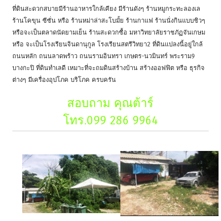
ที่ดินสะดวกสบายมีร้านอาหารใกล้เคียง มีร้านดังๆ ร้านหมูกระทะลองเล
ร้านโคขุน ซีซั่น หรือ ร้านหม่าล่าสะโบมั้ย ร้านกาแฟ ร้านนั่งกินแบบชิวๆ
หรือจะเป็นตลาดนัดยามเย็น ร้านสะดวกซื้อ มหาวิทยาลัยราชภัฏจันเกษม
หรือ จะเป็นโรงเรียนจินดานุกูล โรงเรียนสตรีวิทยา2 ที่ดินแปลงนี้อยู่ใกล้
ถนนหลัก ถนนลาดพร้าว ถนนรามอินทรา เกษตร-นวมินทร์ พระราม9
บางกะปิ ที่ดินทำเลดี เหมาะที่จะถมดินสร้างบ้าน สร้างออฟฟิต หรือ ธุรกิจ
ต่างๆ มีเครื่องอุปโภค บริโภค ครบครัน
สอบถาม คุณต้าร์
โทร.099 286 9964