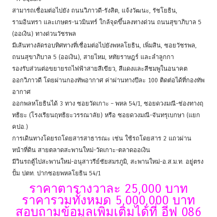
สามารถเชื่อมต่อไปยัง ถนนวิภาวดี-รังสิต, แจ้งวัฒนะ, รัชโยธิน,
รามอินทรา และเกษตร-นวมินทร์ ใกล้จุดขึ้นลงทางด่วน ถนนสุขาภิบาล 5
(ออเงิน) ทางด่วนวัชรพล
มีเส้นทางลัดรอบทิศทางที่เชื่อมต่อไปยังพหลโยธิน, เพิ่มสิน, ซอยวัชรพล,
ถนนสุขาภิบาล 5 (ออเงิน), สายไหม, หทัยราษฎร์ และลำลูกกา
รองรับส่วนต่อขยายรถไฟฟ้าสายสีเขียว, สีแดงและสีชมพูในอนาคต
ออกวิภาวดี โดยผ่านกองทัพอากาศ ค่าผ่านทางปีละ 100 ติดต่อได้ที่กองทัพ
อากาศ
ออกพลหโยธินได้ 3 ทาง ซอยวัดเกาะ – พหล 54/1, ซอยดวงมณี-ช่องทางฤ
ทธิยะ (โรงเรียนฤทธิยะวรรณาลัย) หรือ ซอยดวงมณี-จันทรุเบกษา (แยก
คปอ.)
การเดินทางโดยรถโดยสารสาธารณะ เช่น ใช้รถโดยสาร 2 แถวผ่าน
หน้าที่ดิน สายตลาดสะพานใหม่-วัดเกาะ-ตลาดออเงิน
มีวินรถตู้ไปสะพานใหม่-อนุสาวรีย์ชัยสมรภูมิ, สะพานใหม่-อ.ส.ม.ท. อยู่ตรง
ปั้ม ปตท. ปากซอยพหลโยธิน 54/1
ราคาตารางวาละ 25,000 บาท
ราคารวมทั้งหมด 5,000,000 บาท
สอบถามข้อมูลเพิ่มเติมได้ที่ อีฟ 086