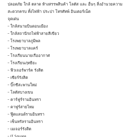
ปลอดภัย ใกล้ ตลาด ห้างสรรพสินค้า โลตัส และ อื่นๆ สิ่งอำนวยความ
สะดวกครบ ทั้งไฟฟ้า ประปา โทรศัทพ์ อินเตอร์เน็ต
จุดเด่น
– ใกล้สนามบินดอนเมือง
– ใกล้สถานีรถไฟฟ้าสายสีเขียว
– โรงพยาบาลภูมิพล
– โรงพยาบาลแคร์
– โรงเรียนนายเรืออากาศ
– โรงเรียนฦทธิยะ
– ฟิวเจอร์พาร์ค รังสิต
– เซียร์รังสิต
– บิ๊กซีสะพานใหม่
– โลตัสบางเขน
– คาร์ฟูร์รามอินทรา
– คาฟูร์สายไหม
– ฟู๊ดแลนด์รามอินทรา
– เซ็นทรัลรามอินทรา
– เมเจอร์รังสิต
– IT Square