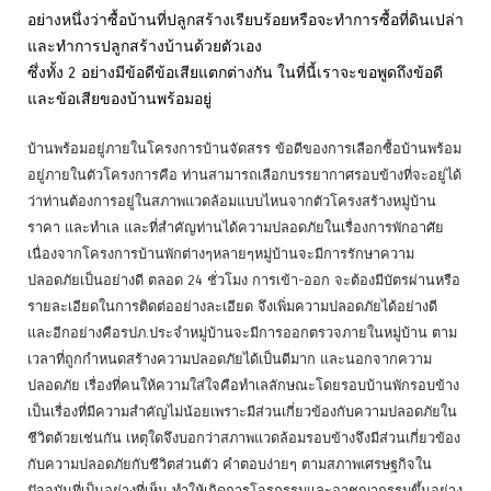
อย่างหนึ่งว่าซื้อบ้านที่ปลูกสร้างเรียบร้อยหรือจะทำการซื้อที่ดินเปล่า
และทำการปลูกสร้างบ้านด้วยตัวเอง
ซึ่งทั้ง 2 อย่างมีข้อดีข้อเสียแตกต่างกัน ในที่นี้เราจะขอพูดถึงข้อดี
และข้อเสียของบ้านพร้อมอยู่
บ้านพร้อมอยู่ภายในโครงการบ้านจัดสรร ข้อดีของการเลือกซื้อบ้านพร้อม
อยู่ภายในตัวโครงการคือ ท่านสามารถเลือกบรรยากาศรอบข้างที่จะอยู่ได้
ว่าท่านต้องการอยู่ในสภาพแวดล้อมแบบไหนจากตัวโครงสร้างหมู่บ้าน
ราคา และทำเล และที่สำคัญท่านได้ความปลอดภัยในเรื่องการพักอาศัย
เนื่องจากโครงการบ้านพักต่างๆหลายๆหมู่บ้านจะมีการรักษาความ
ปลอดภัยเป็นอย่างดี ตลอด 24 ชั่วโมง การเข้า-ออก จะต้องมีบัตรผ่านหรือ
รายละเอียดในการติดต่ออย่างละเอียด จึงเพิ่มความปลอดภัยได้อย่างดี
และอีกอย่างคือรปภ.ประจำหมู่บ้านจะมีการออกตรวจภายในหมู่บ้าน ตาม
เวลาที่ถูกกำหนดสร้างความปลอดภัยได้เป็นดีมาก และนอกจากความ
ปลอดภัย เรื่องที่คนให้ความใส่ใจคือทำเลลักษณะโดยรอบบ้านพักรอบข้าง
เป็นเรื่องที่มีความสำคัญไม่น้อยเพราะมีส่วนเกี่ยวข้องกับความปลอดภัยใน
ชีวิตด้วยเช่นกัน เหตุใดจึงบอกว่าสภาพแวดล้อมรอบข้างจึงมีส่วนเกี่ยวข้อง
กับความปลอดภัยกับชีวิตส่วนตัว คำตอบง่ายๆ ตามสภาพเศรษฐกิจใน
ปัจจุบันที่เป็นอย่างที่เห็น ทำให้เกิดการโจรกรรมและอาชญากรรมขึ้นอย่าง