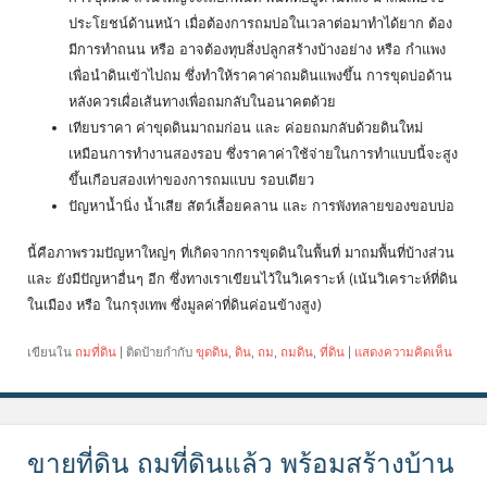
ประโยชน์ด้านหน้า เมื่อต้องการถมบ่อในเวลาต่อมาทำได้ยาก ต้อง
มีการทำถนน หรือ อาจต้องทุบสิ่งปลูกสร้างบ้างอย่าง หรือ กำแพง
เพื่อนำดินเข้าไปถม ซึ่งทำให้ราคาค่าถมดินแพงขึ้น การขุดบ่อด้าน
หลังควรเผื่อเส้นทางเพื่อถมกลับในอนาคตด้วย
เทียบราคา ค่าขุดดินมาถมก่อน และ ค่อยถมกลับด้วยดินใหม่
เหมือนการทำงานสองรอบ ซึ่งราคาค่าใช้จ่ายในการทำแบบนี้จะสูง
ขึ้นเกือบสองเท่าของการถมแบบ รอบเดียว
ปัญหาน้ำนิ่ง น้ำเสีย สัตว์เลื้อยคลาน และ การพังทลายของขอบบ่อ
นี้คือภาพรวมปัญหาใหญ่ๆ ที่เกิดจากการขุดดินในพื้นที่ มาถมพื้นที่บ้างส่วน
และ ยังมีปัญหาอื่นๆ อีก ซึ่งทางเราเขียนไว้ในวิเคราะห์ (เน้นวิเคราะห์ที่ดิน
ในเมือง หรือ ในกรุงเทพ ซึ่งมูลค่าที่ดินค่อนข้างสูง)
เขียนใน
ถมที่ดิน
|
ติดป้ายกำกับ
ขุดดิน
,
ดิน
,
ถม
,
ถมดิน
,
ที่ดิน
|
แสดงความคิดเห็น
ขายที่ดิน ถมที่ดินแล้ว พร้อมสร้างบ้าน