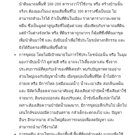
นำดินมาถมพื้นที่ 100-200 ตารางวาไว้ใช้งาน หรือ สร้างบ้านนั้น
จริงๆ ต้องมองในแง่ คุณเสียพื้นที่ไป 100 ตารางซึ่งเป็นบ่อ ไม่
สามารถทำอะไรได้ ถ้าเป็นที่ดินในเมือง ราคาตารางวาละหลาย
หมื่น ซึ่งเป็นมูลค่าสูญเสียที่ไม่คุ้มค่าเลย เมื่อเทียบกับราคาถมที่ดิน
แต่ถ้าในต่างจังหวัด หรือ ที่ดินราคาถูกมากๆ ก็คุ้มที่ซึ่งที่ดินมาขุด
เพื่อนำดินมาใช้ และ ยังมีบ่อน้ำเพื่อใช้ประโยขน์ทางกสิกรรม และ
ยังได้ถือครองที่ดินเพิ่มขึ้นด้วย
การขุดบ่อ โดยไม่มีเป้าหมายในการใช้ประโยชน์บ่อนั้น หรือ ในมุม
มองว่ามีบ่อน้ำไว้ ดูสวยดี หรือ อาจจะไว้เลี้ยงปลาเล่น ซึ่งจาก
ประสบการณ์ที่คุยกับเจ้าของที่ที่เคยทำ พบกับปัญหาหลายอย่าง
ส่วนใหญ่เจอกับปัญหาน้ำเสีย เมื่อขุดบ่อเป็นพื้นที่ปิด น้ำไม่มีการ
ถ่ายเท หรือ มีการไหล (เหมือนแม่น้ำ) น้ำจะเน่าเสีย ส่งกลิ่นเหม็น
และ มีสัตว์เลื้อยคลานมาอาศัยอยู่ ต้องเสียค่าบำบัดน้ำซึ่งเสียค่าใช้
จ่ายมาก, ดินขอบบ่อถล่ม ต้องปรับแต่ง, น้ำขังนิ่งเลี้ยงปลาไม่ได้
เพราะต้องเสียความบำบัดน้ำแพงมาก, มีการขุดบ่อลึกเกินไป เด็กไป
เล่นใกล้ขอบบ่อมีความอันตราย กลัวเด็กจะตกลงไป และ ปัญหา
อื่นๆ อีกมากมาย ส่วนใหญ่ต้องการถมบ่อเพื่อลดปัญหา และ
สามารถนำมาใช้งานได้
การขุดดิน ส่วนใหญ่จะเลือกพื้นที่ พื้นที่ที่อยู่ด้านหลัง มาถมเพื่อใช้