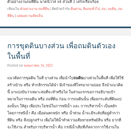
ตัวอย่างงานถมที่ดิน นาคนิวาส 48 ส่วนที่ 2 เสร็จเรียบร้อย
เขียนใน
ตัวอย่างงาน ถมที่ดิน
|
ติดป้ายกำกับ
ดินดาน
,
ดินถมทั่วไป
,
ถม
,
ถมดิน
,
ถม
ที่ดิน
|
แสดงความคิดเห็น
การขุดดินบางส่วน เพื่อถมดินตัวเอง
ในพื้นที่
Posted on
พฤษภาคม 14, 2023
แนวคิดการขุดดิน ในที่ บางส่วน เพื่อนำไป
ถมดิน
บางส่วนในพื้นที่ เพื่อให้ใช้
สร้างบ้าน หรือ ทำกสิกรรมได้นำ มีเจ้าของที่โทรมาถามบ่อย จึงนำแนวคิด
นี้ มาแบ่งปันว่าเหมาะสมที่จะทำหรือไม่ ในส่วนแรกขอการอธิบายเป้า
หมายในการถมดิน หรือ ถมที่ดิน ก่อน การถมดินนั้น เพื่อยกระดับที่ดินแป
ลงนั้นๆ ให้สูง เพื่อประโยชน์ในการหนีน้ำ และ การบริหารน้ำ เป็นหลัก
โดยการหนีน้ำ คือ เมื่อฝนตกหนัก หรือ น้ำท่วม น้ำจะมีระดับที่อยู่ต่ำกว่า
ที่ดิน หรือ สิ่งปลูกสร้าง เพื่อไม่ให้น้ำทำความเสียหายทรัพย์สิน หรือ ยากที่
จะใช้งาน สำหรับการบริหารน้ำ คือ กรณีน้ำเสียที่เกิดจากการใช้งานใน