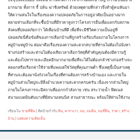
มากมาย ทั้งการ จี้ ปล้น ฆ่าชิงทรัพย์ ด้วยเหตุตามที่กล่าวจึงทำผู้คนหันมา
ให้ความสนใจในเรื่องของความปลอดภัยในการอยู่อาศัยเป็นอย่างมาก
หลายท่านเลือกที่จะซื้อบ้านที่มีราคาสูงกว่าโครงการอื่นเพื่อแลกกับสภาพ
สังคมที่ปลอดภัยกว่า ได้เพื่อนบ้านที่ดี เพื่อที่จะมีชีวิตความเป็นอยู่ที่
ปลอดภัยนี่คือข้อดีของการเลือกบ้านที่ถูกสร้างเรียบร้อยภายในโครงการ
หมู่บ้านหมู่บ้าน ต่อมาคือเรื่องของความสะดวกสบายที่ท่านไม่ต้องไปนั่งหา
ช่างก่อสร้างและท่านไม่ต้องเสียเวลาเลือกวัสดุที่สำคัญคุณต้องมีความรู้
และต้องไปหารายละเอียดอีกมากมายเพื่อที่จะได้ไม่ต้องกลัวช่างก่อสร้างจะ
หลอกหรือเรียกค่าใช้จ่ายที่แพงแต่ใช่วัสดุที่คุณภาพต่ำ ซึ่งเหตุนี้เป็นสาเหตุ
ที่ท่านจะต้องมานั่งกังวลในเรื่องที่ท่านต้องการสร้างบ้านเอง และภายใน
หมู่บ้านส่วนใหญ่จะมีสิ่งอำนวยความสะดวกครบครัน เนื่องจากส่วนใหญ่
ภายในโครงการจะมีสถานที่ออกกกำลังกาย เช่น สระว่ายน้ำ ฟิตเนส
สนามแบดมินตันบางที่มีสนามเทนนิส สวนสาธารณะ พร้อมให้ท่านใช้งาน
เขียนใน
ขายที่ดิน
|
ติดป้ายกำกับ
ดิน
,
ตารางวา
,
ถม
,
ถมดิน
,
ถมที่ดิน
,
ราคา
,
สร้าง
บ้าน
|
แสดงความคิดเห็น