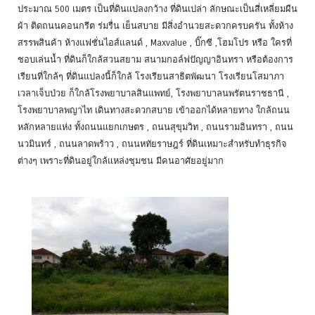
ประมาณ 500 เมตร เป็นที่ดินแปลงกว้าง ที่ดินเปล่า ลักษณะเป็นสี่เหลี่ยมผืน
ผ้า ติดถนนคอนกรีต ร่มรื่น เย็นสบาย มีสิ่งอำนวยสะดวกครบครัน ทั้งห้าง
สรรพสินค้า ห้างแฟชั่นไอส์แลนด์ , Maxvalue , บิ๊กซี ,โฮมโปร หรือ ใครที่
ชอบเล่นน้ำ ที่ดินก็ใกล้สวนสยาม สนามกอล์ฟปัญญาอินทรา หรือต้องการ
เรียนที่ใกล้ๆ ที่ดินแปลงนี้ก็ใกล้ โรงเรียนสาธิตพัฒนา โรงเรียนโสมาภา
เวลาเจ็บป่วย ก็ใกล้โรงพยาบาลสินแพทย์, โรงพยาบาลนพรัตนราชธานี ,
โรงพยาบาลพญาไท เดินทางสะดวกสบาย เข้าออกได้หลายทาง ใกล้ถนน
หลักหลายแห่ง ทั้งถนนแยกเกษตร , ถนนสุขุมวิท , ถนนรามอินทรา , ถนน
นวมินทร์ , ถนนลาดพร้าว , ถนนหทัยราษฎร์ ที่ดินเหมาะสำหรับทำธุรกิจ
ต่างๆ เพราะที่ดินอยู่ใกล้แหล่งชุมชน มีคนอาศัยอยู่มาก