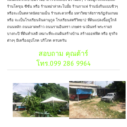
ร้านโคขุน ซีซั่น หรือ ร้านหม่าล่าสะโบมั้ย ร้านกาแฟ ร้านนั่งกินแบบชิวๆ
หรือจะเป็นตลาดนัดยามเย็น ร้านสะดวกซื้อ มหาวิทยาลัยราชภัฏจันเกษม
หรือ จะเป็นโรงเรียนจินดานุกูล โรงเรียนสตรีวิทยา2 ที่ดินแปลงนี้อยู่ใกล้
ถนนหลัก ถนนลาดพร้าว ถนนรามอินทรา เกษตร-นวมินทร์ พระราม9
บางกะปิ ที่ดินทำเลดี เหมาะที่จะถมดินสร้างบ้าน สร้างออฟฟิต หรือ ธุรกิจ
ต่างๆ มีเครื่องอุปโภค บริโภค ครบครัน
สอบถาม คุณต้าร์
โทร.099 286 9964