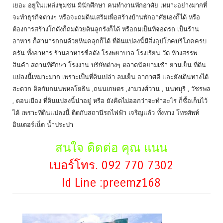
เยอะ อยู่ในแหล่งชุมชน มีนักศึกษา คนทำงานพักอาศัย เหมาะอย่างมากที่
จะทำธุรกิจต่างๆ หรือจะถมดินเสริมเพื่อสร้างบ้านพักอาศัยเองก็ได้ หรือ
ต้องการสร้างโกดังก็ถมด้วยดินลูกรังก็ได้ หรือถมเป็นที่จอดรถ เป็นร้าน
อาหาร ก็สามารถถมด้วยหินคลุกก็ได้ ที่ดินแปลงนี้มีสิ่งอุปโภคบริโภคครบ
ครัน ทั้งอาหาร ร้านอาหารชื่อดัง โรงพยาบาล โรงเรียน วัด ห้างสรรพ
สินค้า สถานที่ศึกษา โรงงาน บริษัทต่างๆ ตลาดนัดยามเช้า ยามเย็น ที่ดิน
แปลงนี้เหมาะมาก เพราะเป็นที่ดินเปล่า ลมเย็น อากาศดี และยังเดินทางได้
สะดวก ติดกับถนนพหลโยธิน ,ถนนเกษตร ,งามวงศ์วาน , นนทบุรี , วัชรพล
, ดอนเมือง ที่ดินแปลงนี้น่าอยู่ หรือ ยังคิดไม่ออกว่าจะทำอะไร ก็ซื้อเก็บไว้
ได้ เพราะที่ดินแปลงนี้ ติดกับสถานีรถไฟฟ้า เจริญแล้ว ทั้งทาง โทรศัพท์
อินเตอร์เน็ต น้ำประปา
สนใจ ติดต่อ คุณ แนน
เบอร์โทร. 092 770 7302
Id Line :preemz168