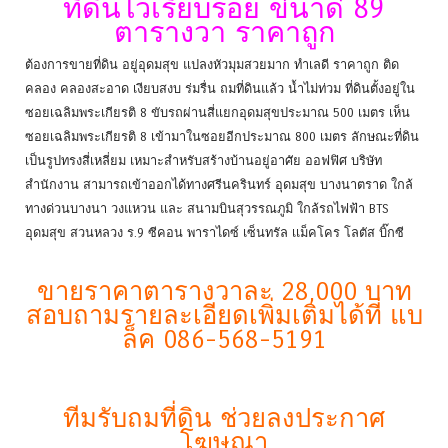
ที่ดินไว้เรียบร้อย ขนาด 89
ตารางวา ราคาถูก
ต้องการขายที่ดิน อยู่อุดมสุข แปลงหัวมุมสวยมาก ทำเลดี ราคาถูก ติด
คลอง คลองสะอาด เงียบสงบ ร่มรื่น ถมที่ดินแล้ว น้ำไม่ท่วม ที่ดินตั้งอยู่ใน
ซอยเฉลิมพระเกียรติ 8 ขับรถผ่านสี่แยกอุดมสุขประมาณ 500 เมตร เห็น
ซอยเฉลิมพระเกียรติ 8 เข้ามาในซอยอีกประมาณ 800 เมตร ลักษณะที่ดิน
เป็นรูปทรงสี่เหลี่ยม เหมาะสำหรับสร้างบ้านอยู่อาศัย ออฟฟิศ บริษัท
สำนักงาน สามารถเข้าออกได้ทางศรีนครินทร์ อุดมสุข บางนาตราด ใกล้
ทางด่วนบางนา วงแหวน และ สนามบินสุวรรณภูมิ ใกล้รถไฟฟ้า BTS
อุดมสุข สวนหลวง ร.9 ซีคอน พาราไดซ์ เซ็นทรัล เเม็คโคร โลตัส บิ๊กซี
ขายราคาตารางวาละ 28,000 บาท
สอบถามรายละเอียดเพิ่มเติมได้ที่ แบ
ล็ค 086-568-5191
ทีมรับถมที่ดิน ช่วยลงประกาศ
โฆษณา