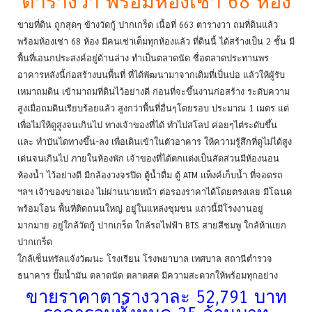
ตารางวา พร้อมห้องเช่า 68 ห้อง
ขายที่ดิน ถูกสุดๆ ข้างวัดกู้ ปากเกร็ด เนื้อที่ 663 ตารางวา ถมที่ดินแล้ว
พร้อมห้องเช่า 68 ห้อง มีคนเช่าเต็มทุกห้องแล้ว ที่ดินนี้ ได้สร้างเป็น 2 ชั้น มี
พื้นที่เอนกประสงค์อยู่ด้านล่าง ทำเป็นตลาดนัด ชื่อตลาดประทานพร
อาคารหลังนี้ก่อสร้างบนพื้นที่ ที่ได้พัฒนามาจากเดิมที่เป็นบ่อ แล้วให้ผู้รับ
เหมาถมดิน เข้ามาถมที่ดินไว้อย่างดี ก่อนที่จะขึ้นงานก่อสร้าง ระดับความ
สูงเมื่อถมดินเรียบร้อยแล้ว สูงกว่าพื้นที่อื่นๆโดยรอบ ประมาณ 1 เมตร แต่
เพื่อไม่ให้ดูสูงจนเกินไป ทางเจ้าของที่ได้ ทำไปสโลป ค่อยๆไต่ระดับขึ้น
และ ทำบันไดทางขึ้น-ลง เพื่อเดินเข้าในตัวอาคาร ให้ความรู้สึกที่ดูไม่ได้สูง
เด่นจนเกินไป ภายในห้องพัก เจ้าของที่ได้ตกแต่งเป็นสัดส่วนมีห้องนอน
ห้องน้ำ ไว้อย่างดี มีกล้องวงจรปิด ตู้น้ำดื่ม ตู้ ATM แท็งค์เก็บน้ำ ที่จอดรถ
ฯลฯ เจ้าของขายเอง ไม่ผ่านนายหน้า ต่อรองราคาได้โดยตรงเลย มีโฉนด
พร้อมโอน พื้นที่ติดถนนใหญ่ อยู่ในแหล่งชุมชน แถวนี้มีโรงงานอยู่
มากมาย อยู่ใกล้วัดกู้ ปากเกร็ด ใกล้รถไฟฟ้า BTS สายสีชมพู ใกล้ห้าแยก
ปากเกร็ด
ใกล้เซ็นทรัลแจ้งวัฒนะ โรงเรียน โรงพยาบาล เทศบาล สถานีตำรวจ
ธนาคาร ปั๊มน้ำมัน ตลาดนัด ตลาดสด มีความสะดวกให้พร้อมทุกอย่าง
ขายราคาตารางวาละ 52,791 บาท