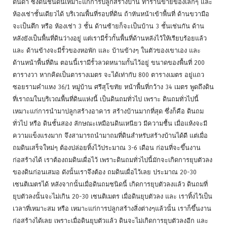
ดินดำ ซึ่งดินชนิดนี้เหมาะแก่การปลูกสร้างบ้าน ทำร้านขายของเล็กๆ และ
ห้องเช่าชั้นเดียวได้ บริเวณพื้นที่รอบที่ดิน ถ้าหันหน้าเข้าพื้นที่ ด้านขวามือ
จะเป็นตึก หรือ ห้องเช่า 3 ชั้น ด้านซ้ายก็จะเป็นบ้าน 3 ชั้นเช่นกัน ด้าน
หลังยังเป็นพื้นที่ดินว่างอยู่ แต่เรามีรั้วกั้นพื้นที่ด้านหลังไว้ให้เรียบร้อยแล้ว
และ ด้านข้างจะมีรั้วของหอพัก และ บ้านข้างๆ ในตัวของเขาเอง และ
ด้านหน้าพื้นที่ดิน ตอนนี้เรามีรั้วลวดหนามกั้นไว้อยู่ ขนาดของพื้นที่ 200
ตารางวา หากคิดเป็นตารางเมตร จะได้เท่ากับ 800 ตารางเมตร อยู่แถว
ซอยรามคำแหง 36/1 หมู่บ้าน ศรีสุโขทัย หน้าพื้นที่กว้าง 34 เมตร พูดถึงดิน
ที่เราถมในบริเวณพื้นที่ดินแห่งนี้ เป็นดินถมทั่วไป เพราะ ดินถมทั่วไปนี้
เหมาะแก่การนำมาปลูกสร้างอาคาร สร้างบ้านมากที่สุด ซึ่งก็คือ ดินถม
ทั่วไป หรือ ดินชั้นสอง ลักษณะเหมือนดินเหนียว มีความชื้น เมื่อแห้งจะมี
ความแข็งแรงมาก จึงสามารถนำมาถมที่ดินสำหรับสร้างบ้านได้ดี แต่เมื่อ
ถมดินเสร็จใหม่ๆ ต้องปล่อยทิ้งไว้ประมาณ 3-6 เดือน ก่อนที่จะขึ้นงาน
ก่อสร้างได้ เราต้องถมดินเผื่อไว้ เพราะดินถมทั่วไปนี้มักจะเกิดการยุบตัวลง
ของดินก่อนเสมอ ดังนั้นเราจึงต้อง ถมดินเผื่อไว้เลย ประมาณ 20-30
เซนติเมตรได้ หลังจากนั้นเมื่อดินถมชนิดนี้ เกิดการยุบตัวลงแล้ว ดินถมที่
ยุบตัวลงนั้นจะไม่เกิน 20-30 เซนติเมตร เมื่อดินยุบตัวลง และ เราทิ้งไว้เป็น
เวลาที่เหมาะสม หรือ เหมาะแก่การปลูกสร้างสิ่งต่างๆแล้วนั้น เราก็ขึ้นงาน
ก่อสร้างได้เลย เพราะเมื่อดินยุบตัวแล้ว ดินจะไม่เกิดการยุบตัวลงอีก และ