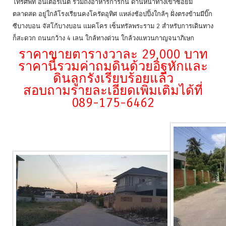
โทรศัพท์ อินเตอร์เน็ต รวมถึงอาหารการกิน ด้านหน้าทางเข้าซอยมี
ตลาดสด อยู่ใกล้โรงเรียนคงโครัดอุทิศ แหล่งช้อปปิ้งใกล้ๆ ฝั่งตรงข้ามมีบิ๊ก
ซีบางบอน จัสโก้บางบอน แมคโคร เซ็นทรัลพระราม 2 สำหรับการเดินทาง
ก็สะดวก ถนนกว้าง 4 เลน ใกล้ทางด่วน ใกล้วงแหวนกาญจนาภิเษก
ราคาขายตารางวาละ 29,000 บาท
ราคานี้รวมค่าถมดินด้วยอิฐหักและ
ดินลูกรังเรียบร้อยแล้ว
สอบถามรายละเอียดเพิ่มเติมได้ที่
089-175-6462