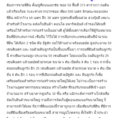
ต้องการขายที่ดิน ตั้งอยู่ที่ถนนเอกชัย ซอย 50 พื้นที่ 373 ตารางวา ถมดิน
แล้วเรียบร้อย ระยะห่างจากปากซอย เพียง 500 เมตร ลักษณะของแปลง
ที่ดิน หน้ากว้าง 40 เมตร ลึก 38 เมตร รูปทรงสี่เหลี่่ยมสวย ฮวงจุ้ยดี เหมาะ
สำหรับทำโรงงาน คลังเก็บสินค้า คอนโด อพาร์ทเม้นท์ เจ้าของได้ถมที่
เตรียมไว้สำหรับการก่อสร้างเป็นอย่างดี ดูได้ตั้งแต่การเลือกใช้ผู้รับเหมาถม
ดินที่มีประสบการณ์ เชื่อถือ ไว้ใจได้ การเลือกประเภทของดินที่นำมาถม
ที่ดิน ได้เลือก 2 ชนิด คือ อิฐหัก ถมไว้ด้านล่าง พร้อมบดอัด สูงประมาณ 50
เซนติเมตร และ ถมด้วยดินลูกรังเป็นชั้นบนขึ้นมา การถมที่ดินด้วยดินลูกรัง
นี้ ทางทีมงานถมสูง ประมาณ 50 เซนติเมตร โดยแบ่งเป็น ถมดินลูกรัง 25
เซนติเมตร แล้วบดอัดด้วยรถบด ขนาด 4 ตัน เปิดสั่น 8 ตัน 1 รอบ จากนั้น
ค่อยถมดินลูกรัง อีก 25 เซนติเมตร แล้วบดอัด ด้วยรถบด ขนาด 4 ตัน เปิด
สั่น 8 ตัน อีก 1 รอบ การที่เลือกถมดินด้วยอิฐหัก และ ดินลูกรัง ก็เพื่อ
เตรียมพร้อมสำหรับการก่อสร้างขนาดใหญ่ได้เลย ไม่ว่าจะเป็นการสร้าง
โรงงานอุตสาหกรรมขนาดย่อม สร้างโลตัส ที่รองรับรถยนต์ที่เข้า-ออก
จำนวนมาก สร้างอาคารสูงเกิน 10 ชั้น หรือ แม้กระทั่งการสร้างโกดังเพื่อ
จัดเก็บสินค้าขนาดใหญ่ รวมถึงการจัดเก็บตู้คอนเทนเนอร์ขนาดใหญ่ ก็
สามารถทำได้เลย ถือว่าที่ดินแปลงนี้ราคาถูกมาก เมื่อเทียบกับที่ดิน ที่มีการ
ถมที่ดินเพื่อเตรียมพร้อมขนาดนี้ สาธารณูปโภคครบ ทั้งไฟฟ้า น้ำประปา