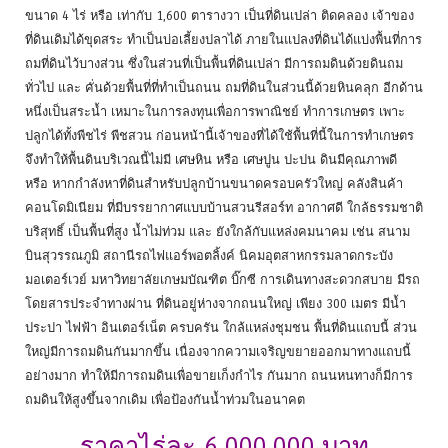
ขนาด 4 ไร่ หรือ เท่ากับ 1,600 ตารางวา เป็นที่ดินเปล่า ติดคลอง เจ้าของ
ที่ดินเดิมได้ขุดสระ ทำเป็นบ่อเลี้ยงปลาได้ ภายในแปลงที่ดินได้แบ่งพื้นที่การ
ถมที่ดินไว้บางส่วน ซึ่งในส่วนที่เป็นพื้นที่ดินเปล่า มีการถมดินด้วยดินถม
ทั่วไป และ คั่นด้วยพื้นที่ที่ทำเป็นถนน ถมที่ดินในส่วนนี้ด้วยหินคลุก อีกด้าน
หนึ่งเป็นสระน้ำ เหมาะในการลงทุนเพื่อการพาณิชย์ ทำการเกษตร เพาะ
ปลูกได้ทั้งพืชไร่ พืชสวน ก่อนหน้านี้เจ้าของที่ได้ใช้พื้นที่นี้ในการทำเกษตร
จึงทำให้พื้นดินบริเวณนี้ไม่มี เศษหิน หรือ เศษปูน ปะปน ดินมีคุณภาพดี
หรือ หากกำลังหาที่ดินสำหรับปลูกบ้านขนาดครอบครัวใหญ่ คลังสินค้า
คอนโดมิเนียม ที่มีบรรยากาศแบบบ้านสวนรีสอร์ท อากาศดี ใกล้ธรรมชาติ
บริสุทธิ์ เป็นพื้นที่สูง น้ำไม่ท่วม และ ยังใกล้กับแหล่งคมนาคม เช่น สนาม
บินสุวรรณภูมิ สถานีรถไฟแอร์พอตลิ้งค์ นิคมอุตสาหกรรมลาดกระบัง
มอเตอร์เวย์ มหาวิทยาลัยเกษมบัณฑิต บิ๊กซี การเดินทางสะดวกสบาย มีรถ
โดยสารประจำทางผ่าน ที่ดินอยู่ห่างจากถนนใหญ่ เพียง 300 เมตร มีน้ำ
ประปา ไฟฟ้า อินเตอร์เน็ต ครบครัน ใกล้แหล่งชุมชน พื้นที่ดินแถบนี้ ส่วน
ใหญ่มีการถมดินกันมากขึ้น เนื่องจากความเจริญขยายออกมาทางแถบนี้
อย่างมาก ทำให้มีการถมดินเพื่อขายเก็งกำไร กันมาก ถนนหนทางก็มีการ
ถมดินให้สูงขึ้นจากเดิม เพื่อป้องกันน้ำท่วมในอนาคต
ราคาไร่ละ 6,000,000 บาท