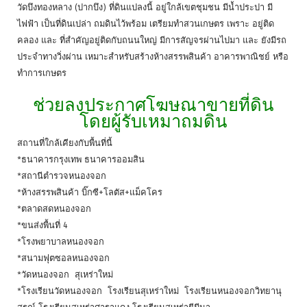
วัดบึงทองหลาง (ปากบึง) ที่ดินแปลงนี้ อยู่ใกล้เขตชุมชน มีน้ำประปา มี
ไฟฟ้า เป็นที่ดินเปล่า ถมดินไว้พร้อม เตรียมทำสวนเกษตร เพราะ อยู่ติด
คลอง และ ที่สำคัญอยู่ติดกับถนนใหญ่ มีการสัญจรผ่านไปมา และ ยังมีรถ
ประจำทางวิ่งผ่าน เหมาะสำหรับสร้างห้างสรรพสินค้า อาคารพาณิชย์ หรือ
ทำการเกษตร
ช่วยลงประกาศโฆษณาขายที่ดิน
โดยผู้รับเหมาถมดิน
สถานที่ใกล้เคียงกับพื้นที่นี้
*ธนาคารกรุงเทพ ธนาคารออมสิน
*สถานีตำรวจหนองจอก
*ห้างสรรพสินค้า บิ๊กซี+โลตัส+แม็คโคร
*ตลาดสดหนองจอก
*ขนส่งพื้นที่ 4
*โรงพยาบาลหนองจอก
*สนามฟุตซอลหนองจอก
*วัดหนองจอก สุเหร่าใหม่
*โรงเรียนวัดหนองจอก โรงเรียนสุเหร่าใหม่ โรงเรียนหนองจอกวิทยานุ