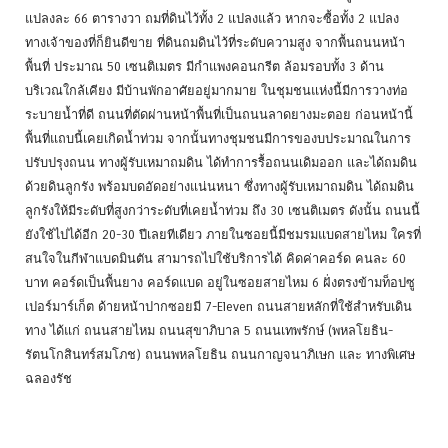
แปลงละ 66 ตารางวา ถมที่ดินไว้ทั้ง 2 แปลงแล้ว หากจะซื้อทั้ง 2 แปลง
ทางเจ้าของที่ก็ยินดีขาย ที่ดินถมดินไว้ที่ระดับความสูง จากพื้นถนนหน้า
พื้นที่ ประมาณ 50 เซนติเมตร มีกำแพงคอนกรีต ล้อมรอบทั้ง 3 ด้าน
บริเวณใกล้เคียง มีบ้านพักอาศัยอยู่มากมาย ในชุมชนแห่งนี้มีการวางท่อ
ระบายน้ำที่ดี ถนนที่ตัดผ่านหน้าพื้นที่เป็นถนนลาดยางมะตอย ก่อนหน้านี้
พื้นที่แถบนี้เคยเกิดน้ำท่วม จากนั้นทางชุมชนมีการของบประมาณในการ
ปรับปรุงถนน ทางผู้รับเหมาถมดิน ได้ทำการรื้อถนนเดิมออก และได้ถมดิน
ด้วยดินลูกรัง พร้อมบดอัดอย่างแน่นหนา ซึ่งทางผู้รับเหมาถมดิน ได้ถมดิน
ลูกรังให้มีระดับที่สูงกว่าระดับที่เคยน้ำท่วม ถึง 30 เซนติเมตร ดังนั้น ถนนนี้
ยังใช้ไปได้อีก 20-30 ปีเลยทีเดียว ภายในซอยนี้มีชมรมแบดสายไหม ใครที่
สนใจในกีฬาแบดมินตัน สามารถไปใช้บริการได้ คิดค่าคอร์ด คนละ 60
บาท คอร์ดเป็นพื้นยาง คอร์ดแบด อยู่ในซอยสายไหม 6 ฝั่งตรงข้ามท็อปซู
เปอร์มาร์เก็ต ด้ายหน้าปากซอยมี 7-Eleven ถนนสายหลักที่ใช้สำหรับเดิน
ทาง ได้แก่ ถนนสายไหม ถนนสุขาภิบาล 5 ถนนเทพรักษ์ (พหลโยธิน-
รัตนโกสินทร์สมโภช) ถนนพหลโยธิน ถนนกาญจนาภิเษก และ ทางพิเศษ
ฉลองรัช