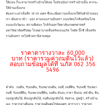
ให้แน่น ก็จะสามารถสร้างบ้านได้เลย ในปัจจุบันการสร้างบ้านนั้น หากจะ
ให้บ้านแข็งแรง
ต้องเจาะเสาเข็มลึก 18-20 เมตร ซึ่งจะเพิ่มความแข็งแรงให้กับตัวบ้านของ
เรา เดินทาง เข้า – ออก ผ่านถนนรามอินทรา ถนนรัตนโกสินทร์สมโภช
ถนนแจ้งวัฒนะ สถานที่เด่นๆ ใกล้กับมหาวิทยาลัยเกษตรศาสตร์
มหาวิทยาลัยศรีปทุม โรงพยาบาลเซ็นทรัลเจเนอรัล โลตัส บิ๊กซี เซ็นทรัล
รามอินทรา รถไฟฟ้าสถานีสายหยุด
ราคาตารางวาละ 60,000
บาท (ราคารวมค่าถมดินไว้แล้ว)
สอบถามข้อมูลได้ที่ นภัส 062 356
5496
คำค้น : ถมดิน, รับถมดิน, รับเหมาถมดิน, ถมที่, ถมที่ดิน, รับถมที่, รับเหมา
ถมที่, รับถมที่ดิน, รับเหมาถมที่ดิน, ถมดิน คันละ,ราคา ดินถม, หน้าดิน, ดิน
ถมปลูกต้นไม้, ดินปลูกต้นไม้, ถมดินปลูกต้นไม้, จัดสวน, ปูหญ้า, สร้างบ้าน
เอง, ราคากลางดินถม, ราคาถมดินต่อไร่ต่อเมตร, ตารางวา, ราคาถูก