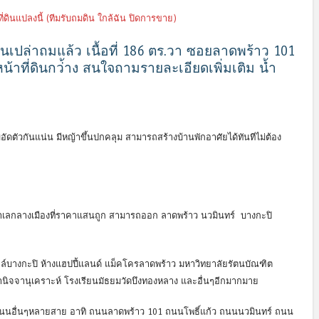
่ดินแปลงนี้ (ทีมรับถมดิน ใกล้ฉัน ปิดการขาย)
ดินเปล่าถมแล้ว เนื้อที่ 186 ตร.วา ซอยลาดพร้าว 101
น้าที่ดินกว่้าง สนใจถามรายละเอียดเพิ่มเติม น้ำ
ัดตัวกันแน่น มีหญ้าขึ้นปกคลุม สามารถสร้างบ้านพักอาศัยได้ทันทีไม่ต้อง
ำเลกลางเมืองที่ราคาแสนถูก สามารถออก ลาดพร้าว นวมินทร์ บางกะปิ
ล์บางกะปิ ห้างแฮปปี้แลนด์ แม็คโครลาดพร้าว มหาวิทยาลัยรัตนบัณฑิต
านิจจานุเคราะห์ โรงเรียนมัธยมวัดบึงทองหลาง และอื่นๆอีกมากมาย
ับถนนอื่นๆหลายสาย อาทิ ถนนลาดพร้าว 101 ถนนโพธิ์แก้ว ถนนนวมินทร์ ถนน