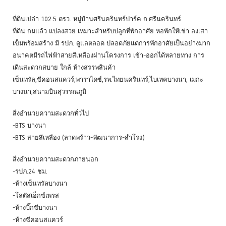
ที่ดินเปล่า 102.5 ตรว. หมู่บ้านศรีนครินทร์ปาร์ค ถ.ศรีนครินทร์
ที่ดิน ถมแล้ว แปลงสวย เหมาะสำหรับปลูกที่พักอาศัย หอพักให้เช่า ลงเสา
เข็มพร้อมสร้าง มี รปภ. ดูแลตลอด ปลอดภัยแต่การพักอาศัยเป็นอย่างมาก
อนาคตมีรถไฟฟ้าสายสีเหลืองผ่านโครงการ เข้า-ออกได้หลายทาง การ
เดินสะดวกสบาย ใกล้ ห้างสรรพสินค้า
เซ็นทรัล,ซีคอนสแควร์,พาราไดซ์,รพ.ไทยนครินทร์,ไบเทคบางนา, เมกะ
บางนา,สนามบินสุวรรณภูมิ
สิ่งอำนวยความสะดวกทั่วไป
-BTS บางนา
-BTS สายสีเหลือง (ลาดพร้าว-พัฒนาการ-สำโรง)
สิ่งอำนวยความสะดวกภายนอก
-รปภ.24 ชม.
-ห้างเซ็นทรัลบางนา
-โลตัสเอ็กซ์เพรส
-ห้างบิ๊กซีบางนา
-ห้างซีคอนสแควร์