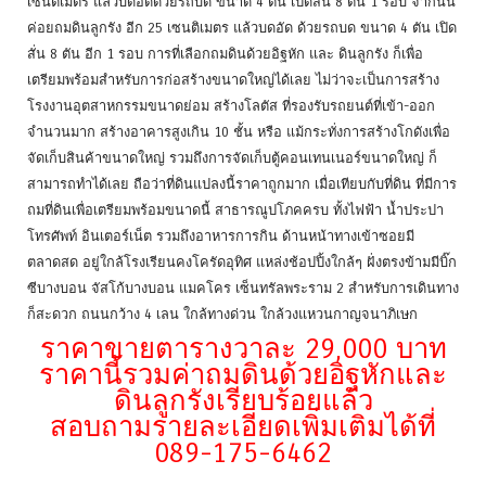
เซนติเมตร แล้วบดอัดด้วยรถบด ขนาด 4 ตัน เปิดสั่น 8 ตัน 1 รอบ จากนั้น
ค่อยถมดินลูกรัง อีก 25 เซนติเมตร แล้วบดอัด ด้วยรถบด ขนาด 4 ตัน เปิด
สั่น 8 ตัน อีก 1 รอบ การที่เลือกถมดินด้วยอิฐหัก และ ดินลูกรัง ก็เพื่อ
เตรียมพร้อมสำหรับการก่อสร้างขนาดใหญ่ได้เลย ไม่ว่าจะเป็นการสร้าง
โรงงานอุตสาหกรรมขนาดย่อม สร้างโลตัส ที่รองรับรถยนต์ที่เข้า-ออก
จำนวนมาก สร้างอาคารสูงเกิน 10 ชั้น หรือ แม้กระทั่งการสร้างโกดังเพื่อ
จัดเก็บสินค้าขนาดใหญ่ รวมถึงการจัดเก็บตู้คอนเทนเนอร์ขนาดใหญ่ ก็
สามารถทำได้เลย ถือว่าที่ดินแปลงนี้ราคาถูกมาก เมื่อเทียบกับที่ดิน ที่มีการ
ถมที่ดินเพื่อเตรียมพร้อมขนาดนี้ สาธารณูปโภคครบ ทั้งไฟฟ้า น้ำประปา
โทรศัพท์ อินเตอร์เน็ต รวมถึงอาหารการกิน ด้านหน้าทางเข้าซอยมี
ตลาดสด อยู่ใกล้โรงเรียนคงโครัดอุทิศ แหล่งช้อปปิ้งใกล้ๆ ฝั่งตรงข้ามมีบิ๊ก
ซีบางบอน จัสโก้บางบอน แมคโคร เซ็นทรัลพระราม 2 สำหรับการเดินทาง
ก็สะดวก ถนนกว้าง 4 เลน ใกล้ทางด่วน ใกล้วงแหวนกาญจนาภิเษก
ราคาขายตารางวาละ 29,000 บาท
ราคานี้รวมค่าถมดินด้วยอิฐหักและ
ดินลูกรังเรียบร้อยแล้ว
สอบถามรายละเอียดเพิ่มเติมได้ที่
089-175-6462