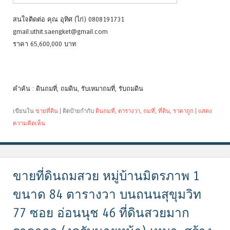
สนใจติดต่อ คุณ อุทิศ (ไก่) 0808191731
gmail:uthit.saengket@gmail.com
ราคา 65,600,000 บาท
คำค้น : ดินถมที่, ถมดิน, รับเหมาถมที่, รับถมดิน
เขียนใน
ขายที่ดิน
|
ติดป้ายกำกับ
ดินถมที่
,
ตารางวา
,
ถมที่
,
ที่ดิน
,
ราคาถูก
|
แสดง
ความคิดเห็น
ขายที่ดินถมสวย หมู่บ้านมิตรภาพ 1
ขนาด 84 ตารางวา บนถนนสุขุมวิท
77 ซอย อ่อนนุช 46 ที่ดินสวยมาก