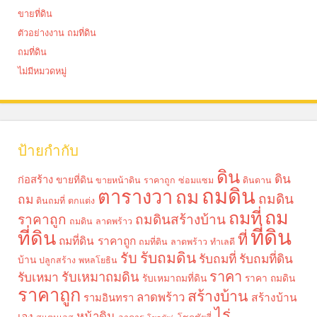
ขายที่ดิน
ตัวอย่างงาน ถมที่ดิน
ถมที่ดิน
ไม่มีหมวดหมู่
ป้ายกำกับ
ดิน
ดิน
ก่อสร้าง
ขายที่ดิน
ขายหน้าดิน ราคาถูก
ซ่อมแซม
ดินดาน
ถมดิน
ตารางวา
ถม
ถมดิน
ถม
ดินถมที่
ตกแต่ง
ถม
ถมที่
ราคาถูก
ถมดินสร้างบ้าน
ถมดิน ลาดพร้าว
ที่ดิน
ที่ดิน
ที่
ถมที่ดิน ราคาถูก
ถมที่ดิน ลาดพร้าว
ทำเลดี
รับถมดิน
รับ
รับถมที่
รับถมที่ดิน
บ้าน
ปลูกสร้าง
พหลโยธิน
ราคา
รับเหมาถมดิน
รับเหมา
รับเหมาถมที่ดิน
ราคา ถมดิน
ราคาถูก
สร้างบ้าน
ลาดพร้าว
รามอินทรา
สร้างบ้าน
ไร่
หน้าดิน