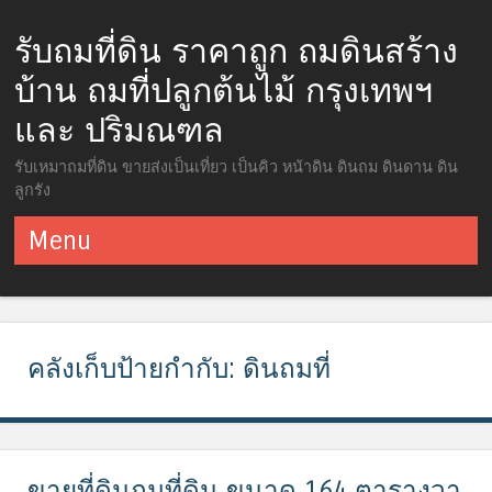
รับถมที่ดิน ราคาถูก ถมดินสร้าง
บ้าน ถมที่ปลูกต้นไม้ กรุงเทพฯ
และ ปริมณฑล
รับเหมาถมที่ดิน ขายส่งเป็นเที่ยว เป็นคิว หน้าดิน ดินถม ดินดาน ดิน
ลูกรัง
Menu
ข้ามไปยังเนื้อหา
คลังเก็บป้ายกำกับ:
ดินถมที่
ขายที่ดินถมที่ดิน ขนาด 164 ตารางวา