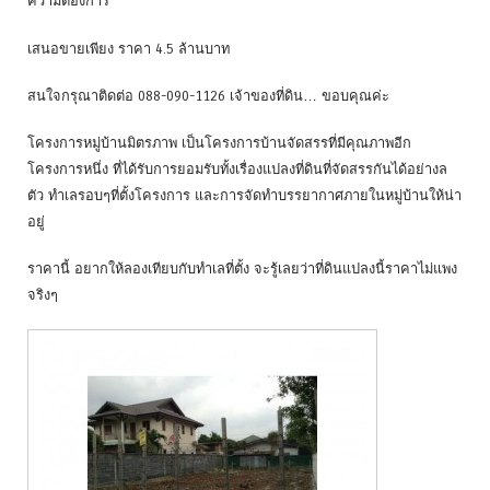
ความต้องการ
เสนอขายเพียง ราคา 4.5 ล้านบาท
สนใจกรุณาติดต่อ 088-090-1126 เจ้าของที่ดิน… ขอบคุณค่ะ
โครงการหมู่บ้านมิตรภาพ เป็นโครงการบ้านจัดสรรที่มีคุณภาพอีก
โครงการหนึ่ง ที่ได้รับการยอมรับทั้งเรื่องแปลงที่ดินที่จัดสรรกันได้อย่างล
ตัว ทำเลรอบๆที่ตั้งโครงการ และการจัดทำบรรยากาศภายในหมู่บ้านให้น่า
อยู่
ราคานี้ อยากให้ลองเทียบกับทำเลที่ตั้ง จะรู้เลยว่าที่ดินแปลงนี้ราคาไม่แพง
จริงๆ