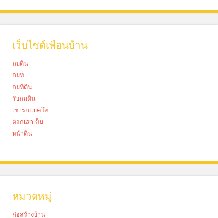
เว็บไซด์เพื่อนบ้าน
ถมดิน
ถมที่
ถมที่ดิน
รับถมดิน
เช่ารถแบคโฮ
ตอกเสาเข็ม
หน้าดิน
หมวดหมู่
ก่อสร้างบ้าน