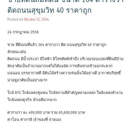
ติดถนนสุขุมวิท 40 ราคาถูก
Posted on
มีนาคม 31, 2014
24 กรกฎาคม 2558
ขาย ที่ดินถมที่แล้ว 164 ตารางวา ติด ถนนสุขุมวิท 40 ราคาถูก
ลักษณะเด่น
ติดถนน มีน้ำประปา มีไฟฟ้า มีโทรศัพท์เข้าถึง บริเวณรอบแปลงที่ดินมีบ้าน
พักอาศัยเป็นจำนวนมากแต่ไม่ได้แออัด การเดินทางเข้าออกสะดวก
แน่นอน บรรยากาศดี มีต้นไม้สร้างความร่มเย็นได้อย่างดี อากาศบริสุทธิ์
น่าอยู่อาศัยเป็นอย่างมาก
ใกล้ BTS ใกล้แหล่งชุมชน ใกล้สถานที่สำคัญหลายแหล่ง ใหล้แหล่งทำงาน
ใกล้แหล่งธุรกิจ ทำเลดีมากมาก
ตารางวา ละ 400,000 บาท รวม 65,600,000 บาท
ค่าโอน ค่าภาษี เจ้าของที่ จ่ายเอง