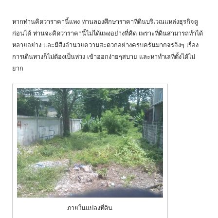
หากท่านคิดว่าราคานี้แพง ท่านลองศึกษาราคาที่ดินบริเวณแหล่งธุรกิจดู
ก่อนได้ ท่านจะคิดว่าราคานี้ไม่ได้แพงอย่างที่คิด เพราะที่ดินสามารถทำได้
หลายอย่าง และมีสื่งอำนวยความสะดวกอย่างครบครันมากจรจิงๆ เรื่อง
การเดินทางก็ไม่ต้องเป็นห่วง เข้าออกง่ายๆสบาย และหาทำเลที่ตั้งได้ไม่
ยาก
ภายในแปลงที่ดิน